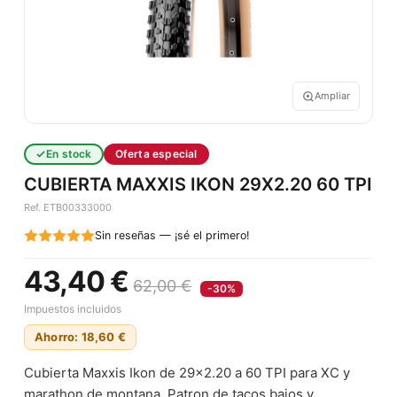
Ampliar
En stock
Oferta especial
CUBIERTA MAXXIS IKON 29X2.20 60 TPI
Ref. ETB00333000
Sin reseñas — ¡sé el primero!
43,40 €
62,00 €
-30%
Impuestos incluidos
Ahorro: 18,60 €
Cubierta Maxxis Ikon de 29x2.20 a 60 TPI para XC y
marathon de montana. Patron de tacos bajos y