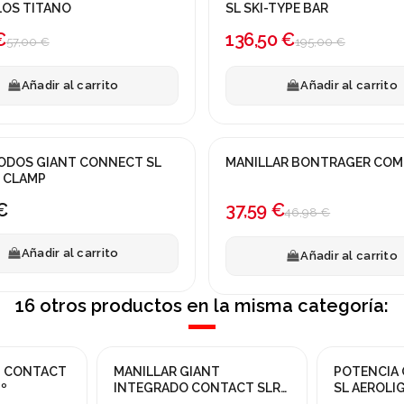
LOS TITANO
SL SKI-TYPE BAR
-30%
€
136,50 €
57,00 €
195,00 €
Añadir al carrito
Añadir al carrito
ODOS GIANT CONNECT SL
MANILLAR BONTRAGER COM
¡En oferta!
 CLAMP
-20%
€
37,59 €
46,98 €
Añadir al carrito
Añadir al carrito
16 otros productos en la misma categoría:
T CONTACT
MANILLAR GIANT
POTENCIA
¡En oferta!
º
INTEGRADO CONTACT SLR
SL AEROLI
420/400x100mm
-20%