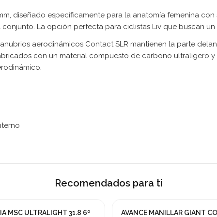
, diseñado específicamente para la anatomía femenina con secc
l conjunto. La opción perfecta para ciclistas Liv que buscan u
manubrios aerodinámicos Contact SLR mantienen la parte delant
abricados con un material compuesto de carbono ultraligero y d
erodinámico.
nterno
Recomendados para ti
A MSC ULTRALIGHT 31.8 6º
AVANCE MANILLAR GIANT C
¡En oferta!