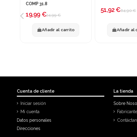
COMP 31.8
51,92 €
64,90 €
19,99 €
24,99 €
Añadir al carrito
Añadir al 
Cuenta de cliente
La tienda
Iniciar sesión
Sobre Noso
Mi cuenta
Fabricant
Datos personales
Contácta
Direcciones