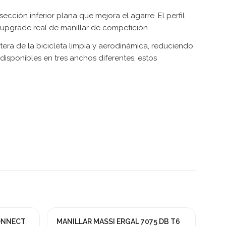
ión inferior plana que mejora el agarre. El perfil
n upgrade real de manillar de competición.
era de la bicicleta limpia y aerodinámica, reduciendo
isponibles en tres anchos diferentes, estos
ONNECT
MANILLAR MASSI ERGAL 7075 DB T6
-25%