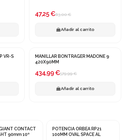
47,25 €
63,00 €
Añadir al carrito
P VR-S
MANILLAR BONTRAGER MADONE 9
¡En oferta!
420X90MM
-25%
434,99 €
579,99 €
Añadir al carrito
 GIANT CONTACT
POTENCIA ORBEA RP21
GIAN
¡En oferta!
¡En o
GHT 90mm 10º
100MM OVAL SPACE AL
POTE
-15%
-40