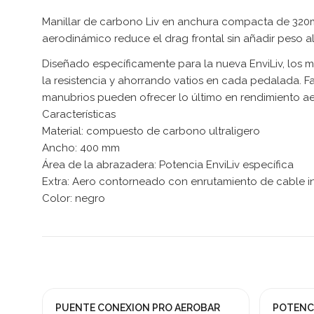
Manillar de carbono Liv en anchura compacta de 320mm
aerodinámico reduce el drag frontal sin añadir peso a
Diseñado específicamente para la nueva EnviLiv, los 
la resistencia y ahorrando vatios en cada pedalada. F
manubrios pueden ofrecer lo último en rendimiento a
Características
Material: compuesto de carbono ultraligero
Ancho: 400 mm
Área de la abrazadera: Potencia EnviLiv específica
Extra: Aero contorneado con enrutamiento de cable i
Color: negro
PUENTE CONEXION PRO AEROBAR
POTENCI
¡En oferta!
-25%