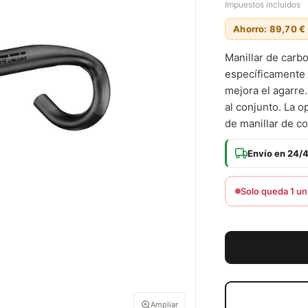
Impuestos incluidos
Ahorro: 89,70 €
Manillar de car
específicamente 
mejora el agarre.
al conjunto. La o
de manillar de c
Envío en 24/
Solo queda 1 un
Ampliar