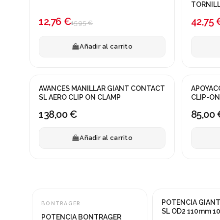
TORNIL
-20%
12,76 €
42,75 
15,95 €
Añadir al carrito
AVANCES MANILLAR GIANT CONTACT
APOYAC
SL AERO CLIP ON CLAMP
CLIP-ON
138,00 €
85,00 
Añadir al carrito
POTENCIA GIAN
BONTRAGER
-20%
¡En oferta!
SL OD2 110mm 10
POTENCIA BONTRAGER
-20%