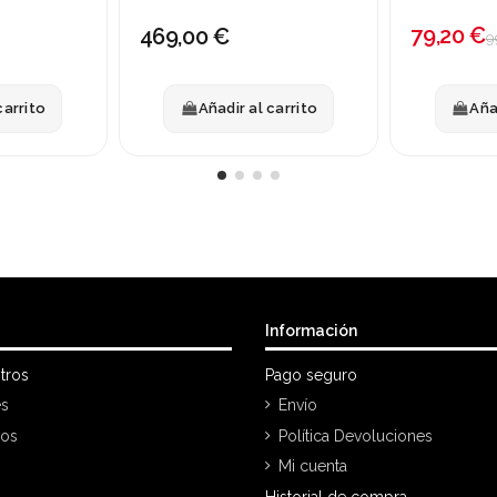
79,20 €
469,00 €
9
carrito
Añadir al carrito
Aña
Información
tros
Pago seguro
es
Envío
nos
Política Devoluciones
Mi cuenta