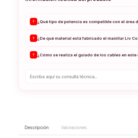
¿Qué tipo de potencia es compatible con el área 
?
¿De qué material está fabricado el manillar Liv Co
?
¿Cómo se realiza el guiado de los cables en est
?
Descripción
Valoraciones