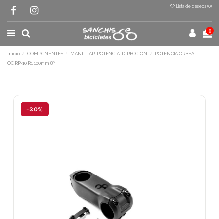
Lista de deseos (
0
)
0
Inicio
COMPONENTES
MANILLAR, POTENCIA, DIRECCION
POTENCIA ORBEA
OC RP-10 R1 100mm 8º
Terminal de consulta
○ Motor activo -
POTENCIA ORBEA OC RP-
10 R1 100mm 8º
-30%