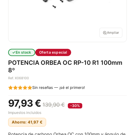
Ampliar
En stock
Oferta especial
POTENCIA ORBEA OC RP-10 R1 100mm
8º
Ref. X068100
Sin reseñas — ¡sé el primero!
97,93 €
139,90 €
-30%
Impuestos incluidos
Ahorro: 41,97 €
Potencia de carbono Orbea OC con 100mm y ángulo de