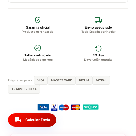
Garantía oficial
Envío asegurado
Producto garantizado
Toda España peninsular
Taller certificado
30 días
Mecánicos expertos
Devolución gratuita
Pagos seguros:
VISA
MASTERCARD
BIZUM
PAYPAL
TRANSFERENCIA
local_shipping
Calcular Envío