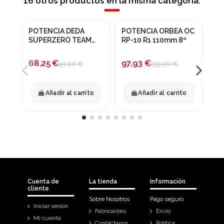
16 otros productos en la misma categoría:
Fuer
POTENCIA DEDA
POTENCIA ORBEA OC
MAN
¡En oferta!
¡En oferta!
SUPERZERO TEAM
RP-10 R1 110mm 8º
110
-25%
-30%
68,25 €
97,93 €
22
91,00 €
139,90 €
Añadir al carrito
Añadir al carrito
Cuenta de
La tienda
Información
cliente
Sobre Nosotros
Pago seguro
Iniciar sesión
Fabricantes
Envío
Mi cuenta
Contáctanos
Política