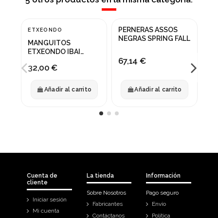
PERNERAS ASSOS
PE
ETXEONDO
NEGRAS SPRING FALL
ET
MANGUITOS
LU
ETXEONDO IBAI
67,14 €
59
NEGRO
32,00 €
Añadir al carrito
Añadir al carrito
Cuenta de
La tienda
Información
cliente
Sobre Nosotros
Pago seguro
Iniciar sesión
Fabricantes
Envío
Mi cuenta
Contáctanos
Política