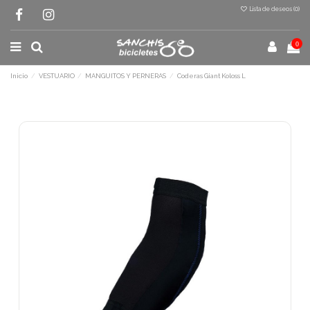
Lista de deseos (
0
)
0
Inicio
VESTUARIO
MANGUITOS Y PERNERAS
Coderas Giant Koloss L
Terminal de consulta
○ Motor activo -
Coderas Giant Koloss L