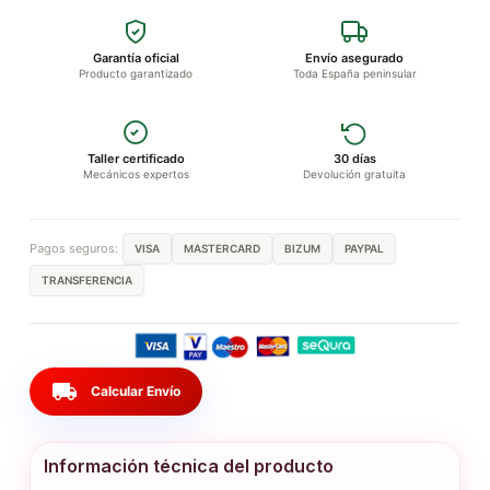
Garantía oficial
Envío asegurado
Producto garantizado
Toda España peninsular
Taller certificado
30 días
Mecánicos expertos
Devolución gratuita
Pagos seguros:
VISA
MASTERCARD
BIZUM
PAYPAL
TRANSFERENCIA
local_shipping
Calcular Envío
Información técnica del producto