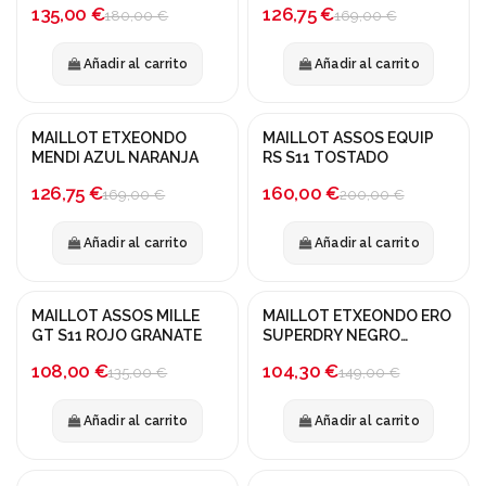
-25%
-25%
135,00 €
126,75 €
180,00 €
169,00 €
Añadir al carrito
Añadir al carrito
MAILLOT ETXEONDO
MAILLOT ASSOS EQUIP
¡En oferta!
¡En oferta!
MENDI AZUL NARANJA
RS S11 TOSTADO
-25%
-20%
126,75 €
160,00 €
169,00 €
200,00 €
Añadir al carrito
Añadir al carrito
MAILLOT ASSOS MILLE
MAILLOT ETXEONDO ERO
¡En oferta!
¡En oferta!
GT S11 ROJO GRANATE
SUPERDRY NEGRO
AMARILLO
-20%
-30%
108,00 €
104,30 €
135,00 €
149,00 €
Añadir al carrito
Añadir al carrito