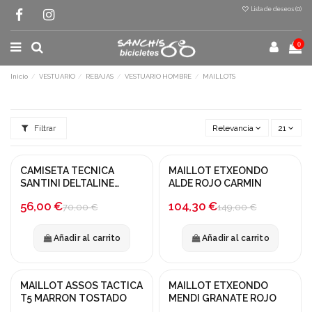
Lista de deseos (
0
)
0
Inicio
VESTUARIO
REBAJAS
VESTUARIO HOMBRE
MAILLOTS
Filtrar
Relevancia
21
CAMISETA TECNICA
MAILLOT ETXEONDO
¡En oferta!
¡En oferta!
SANTINI DELTALINE
ALDE ROJO CARMIN
GRAVEL VERDE
-20%
-30%
56,00 €
104,30 €
70,00 €
149,00 €
Añadir al carrito
Añadir al carrito
MAILLOT ASSOS TACTICA
MAILLOT ETXEONDO
¡En oferta!
¡En oferta!
T5 MARRON TOSTADO
MENDI GRANATE ROJO