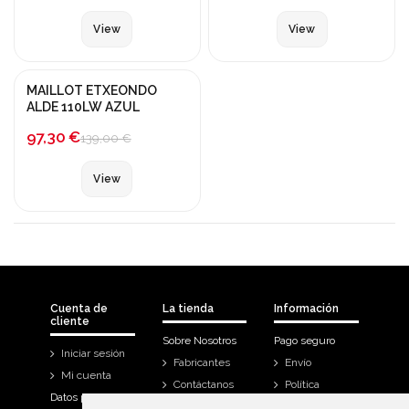
View
View
Fuera de stock
MAILLOT ETXEONDO
¡En oferta!
ALDE 110LW AZUL
-30%
97,30 €
139,00 €
View
Cuenta de
La tienda
Información
cliente
Sobre Nosotros
Pago seguro
Iniciar sesión
Fabricantes
Envío
Mi cuenta
Contáctanos
Política
Datos personales
Devoluciones