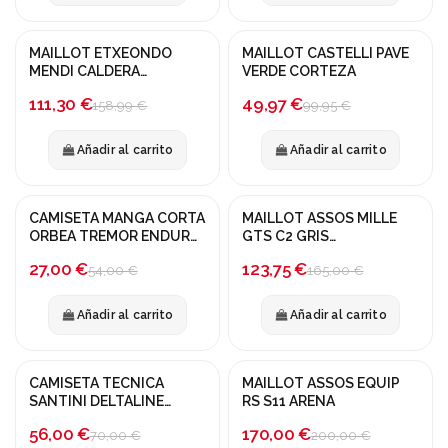
MAILLOT ETXEONDO
MAILLOT CASTELLI PAVE
¡En oferta!
¡En oferta!
MENDI CALDERA
VERDE CORTEZA
NARANJA
-30%
-50%
111,30 €
49,97 €
158,99 €
99,95 €
Añadir al carrito
Añadir al carrito
CAMISETA MANGA CORTA
MAILLOT ASSOS MILLE
¡En oferta!
¡En oferta!
ORBEA TREMOR ENDURO
GTS C2 GRIS
AZUL
HOCKENHEIM
-50%
-25%
27,00 €
123,75 €
54,00 €
165,00 €
Añadir al carrito
Añadir al carrito
Fuera de stock
Fuera de stock
CAMISETA TECNICA
MAILLOT ASSOS EQUIP
¡En oferta!
¡En oferta!
SANTINI DELTALINE
RS S11 ARENA
GRAVEL BEIGE
-20%
-15%
56,00 €
170,00 €
70,00 €
200,00 €