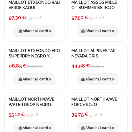
MAILLOT ETXEONDO RALI
MAILLOT ASSOS MILLE
¡En oferta!
¡En oferta!
VERDE KAQUI
GT SUMMER SS ROJO
-30%
-25%
97,30 €
97,50 €
139,00 €
130,00 €
Añadir al carrito
Añadir al carrito
MAILLOT ETXEONDO ERO
MAILLOT ALPINESTAR
¡En oferta!
¡En oferta!
SUPERDRY NEGRO Y
NEVADA GRIS
BLANCO
-35%
-50%
96,85 €
44,98 €
149,00 €
89,95 €
Añadir al carrito
Añadir al carrito
MAILLOT NORTHWAVE
MAILLOT NORTHWAVE
¡En oferta!
¡En oferta!
WATER DROP NEGRO
FORCE ROJO
AZUL
-25%
-25%
55,12 €
39,75 €
73,50 €
53,00 €
Añadir al carrito
Añadir al carrito