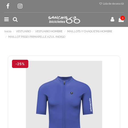
Lista de deseos (
0
)
0
Inicio
VESTUARIO
VESTUARIO HOMBRE
MAILLOTS Y CHAQUETAS HOMBRE
MAILLOT PISSEI PRIMAPELLE AZUL INDIGO
Terminal de consulta
○ Motor activo -
MAILLOT PISSEI
-25%
PRIMAPELLE AZUL INDIGO