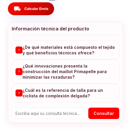
local_shipping
Calcular Envío
Información técnica del producto
¿De qué materiales está compuesto el tejido
?
y qué beneficios técnicos ofrece?
¿Qué innovaciones presenta la
construcción del maillot Primapelle para
?
minimizar las rozaduras?
¿Cuál es la referencia de talla para un
?
ciclista de complexión delgada?
Consultar