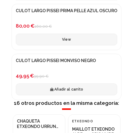
Producto disponible con otras opciones
CULOT LARGO PISSEI PRIMA PELLE AZUL OSCURO
¡En oferta!
-50%
80,00 €
160,00 €
View
CULOT LARGO PISSEI MONVISO NEGRO
¡En oferta!
-50%
49,95 €
99,90 €
Añadir al carrito
16 otros productos en la misma categoría:
CHAQUETA
ETXEONDO
TR
¡En oferta!
¡En oferta!
¡
ETXEONDO URRUN
MAILLOT ETXEONDO
MA
GORE TEX ROJO
-20%
-20%
N