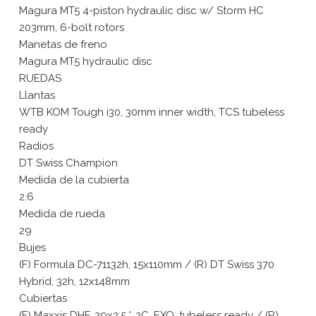
Magura MT5 4-piston hydraulic disc w/ Storm HC
203mm, 6-bolt rotors
Manetas de freno
Magura MT5 hydraulic disc
RUEDAS
Llantas
WTB KOM Tough i30, 30mm inner width, TCS tubeless
ready
Radios
DT Swiss Champion
Medida de la cubierta
2.6
Medida de rueda
29
Bujes
(F) Formula DC-71132h, 15x110mm / (R) DT Swiss 370
Hybrid, 32h, 12x148mm
Cubiertas
(F) Maxxis DHF, 29x2.5 ', 2C, EXO, tubeless ready / (R)