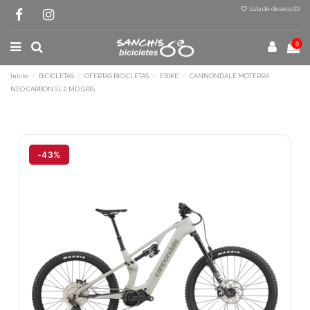
Lista de deseos (
0
)
0
Inicio
BICICLETAS
OFERTAS BICICLETAS
EBIKE
CANNONDALE MOTERRA
NEO CARBON SL 2 MD GRIS
Terminal de consulta
○ Motor activo -
CANNONDALE MOTERRA
-43%
NEO CARBON SL 2 MD GRIS