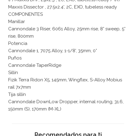
Maxxis Dissector , 27.5x2.4', 2C, EXO, tubeless ready
COMPONENTES
Manillar
Cannondale 3 Riser, 6061 Alloy, 25mm rise, 8° sweep, 5°
rise, 800mm
Potencia
Cannondale 1, 7075 Alloy, 1-1/8', 35mm, 0°
Puños
Cannondale TaperRidge
Sillín
Fizik Terra Ridon X5, 145mm, Wingflex, S-Alloy Mobius
rail 7x7mm
Tija sillín
Cannondale DownLow Dropper, internal routing, 31.6,
150mm (S), 170mm (M-XL)
Recomendados para ti