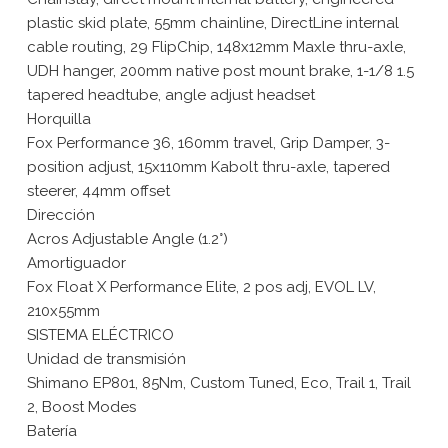
plastic skid plate, 55mm chainline, DirectLine internal
cable routing, 29 FlipChip, 148x12mm Maxle thru-axle,
UDH hanger, 200mm native post mount brake, 1-1/8 1.5
tapered headtube, angle adjust headset
Horquilla
Fox Performance 36, 160mm travel, Grip Damper, 3-
position adjust, 15x110mm Kabolt thru-axle, tapered
steerer, 44mm offset
Dirección
Acros Adjustable Angle (1.2°)
Amortiguador
Fox Float X Performance Elite, 2 pos adj, EVOL LV,
210x55mm
SISTEMA ELÉCTRICO
Unidad de transmisión
Shimano EP801, 85Nm, Custom Tuned, Eco, Trail 1, Trail
2, Boost Modes
Batería