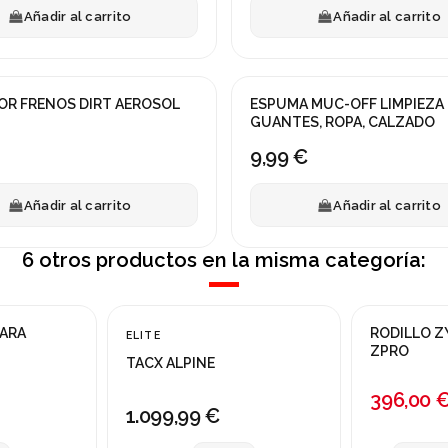
Añadir al carrito
Añadir al carrito
OR FRENOS DIRT AEROSOL
ESPUMA MUC-OFF LIMPIEZA
GUANTES, ROPA, CALZADO
9,99 €
Añadir al carrito
Añadir al carrito
6 otros productos en la misma categoría:
Fuera de stock
PARA
RODILLO Z
ELITE
¡En oferta!
ZPRO
TACX ALPINE
-12%
396,00 
1.099,99 €