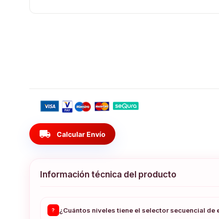
local_shipping
Calcular Envío
Información técnica del producto
¿Cuántos niveles tiene el selector secuencial de
?