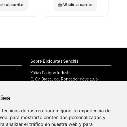
dir al carrito
Añadir al carrito
Sobre Bicicletas Sanchis
Xàtiva Polígon Industrial
C, C/ Braçal del Roncador nave 10. >
46800, Xàtiva.
96 228 71 23
kies
kies
info@bicicletassanchis.com
técnicas de rastreo para mejorar tu experiencia de
técnicas de rastreo para mejorar tu experiencia de
web, para mostrarte contenidos personalizados y
web, para mostrarte contenidos personalizados y
a analizar el tráfico en nuestra web y para
a analizar el tráfico en nuestra web y para