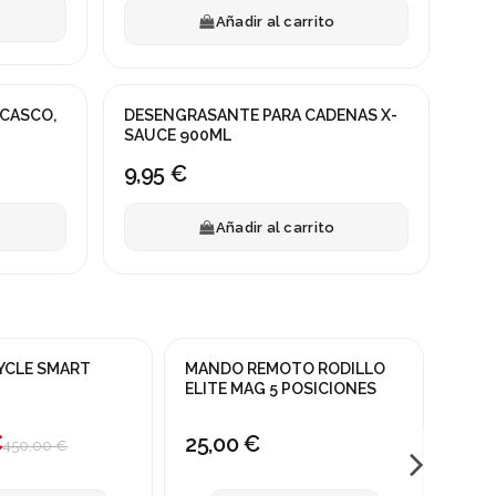
Añadir al carrito
 CASCO,
DESENGRASANTE PARA CADENAS X-
SAUCE 900ML
9,95 €
Añadir al carrito
Fuera 
YCLE SMART
MANDO REMOTO RODILLO
ALFO
ELITE MAG 5 POSICIONES
TAC
€
25,00 €
69,
450,00 €