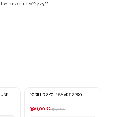
iámetro entre 20?? y 29??.
LUBE
RODILLO ZYCLE SMART ZPRO
¡En oferta!
-12%
396,00 €
450,00 €