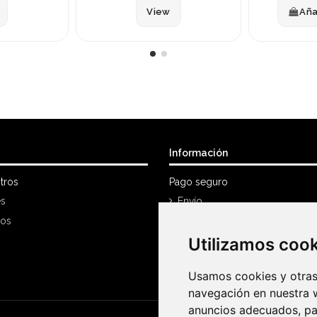
View
Aña
Información
tros
Pago seguro
es
Envío
nos
Política Devoluciones
Utilizamos coo
Utilizamos coo
Mi cuenta
Historial de compra
Usamos cookies y otras 
Usamos cookies y otras 
navegación en nuestra 
navegación en nuestra 
anuncios adecuados, par
anuncios adecuados, par