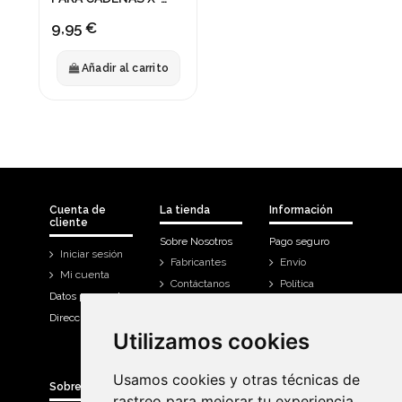
SAUCE 900ML
9,95 €
Añadir al carrito
Cuenta de
La tienda
Información
cliente
Sobre Nosotros
Pago seguro
Iniciar sesión
Fabricantes
Envío
Mi cuenta
Contáctanos
Política
Datos personales
Devoluciones
Direcciones
Mi cuenta
Utilizamos cookies
Utilizamos cookies
Historial de
compra
Usamos cookies y otras técnicas de
Usamos cookies y otras técnicas de
Sobre Bicicletas Sanchis
rastreo para mejorar tu experiencia
rastreo para mejorar tu experiencia