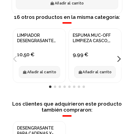
Añadir al carrito
16 otros productos en la misma categoría:
LIMPIADOR
ESPUMA MUC-OFF
LU
DESENGRASANTE
LIMPIEZA CASCO,
RE
FINISH LINE
GUANTES, ROPA,
SM
ECOTECH 355ML
CALZADO
10,50 €
9,99 €
7,
Añadir al carrito
Añadir al carrito
Los clientes que adquirieron este producto
también compraron:
DESENGRASANTE
PARA CADENAS X-