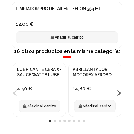
LIMPIADOR PRO DETAILER TEFLON 354 ML
12,00 €
Añadir al carrito
16 otros productos en la misma categoría:
LUBRICANTE CERA X-
ABRILLANTADOR
LI
SAUCE WATTS LUBE
MOTOREX AEROSOL
FR
30mL
MATE 200 ml
90
4,50 €
14,80 €
10
Añadir al carrito
Añadir al carrito