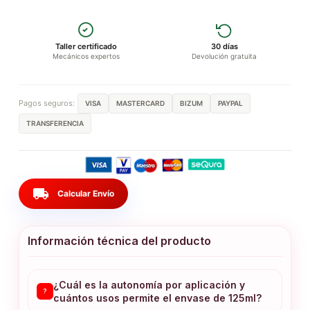
Taller certificado
30 días
Mecánicos expertos
Devolución gratuita
Pagos seguros:
VISA
MASTERCARD
BIZUM
PAYPAL
TRANSFERENCIA
local_shipping
Calcular Envío
Información técnica del producto
¿Cuál es la autonomía por aplicación y
?
cuántos usos permite el envase de 125ml?