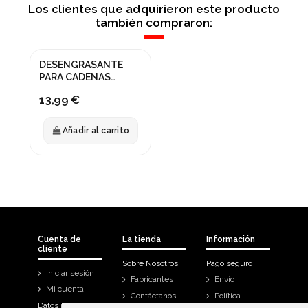
Los clientes que adquirieron este producto
también compraron:
DESENGRASANTE
PARA CADENAS
MOTUL 500ML
13,99 €
MONTAÑA
Añadir al carrito
Cuenta de
La tienda
Información
cliente
Sobre Nosotros
Pago seguro
Iniciar sesión
Fabricantes
Envío
Mi cuenta
Contáctanos
Política
Datos personales