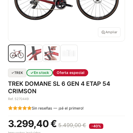
Ampliar
En stock
Oferta especial
TREK
TREK DOMANE SL 6 GEN 4 ETAP 54
CRIMSON
Ref. 5270449
Sin reseñas — ¡sé el primero!
3.299,40 €
5.499,00 €
-40%
Impuestos incluidos