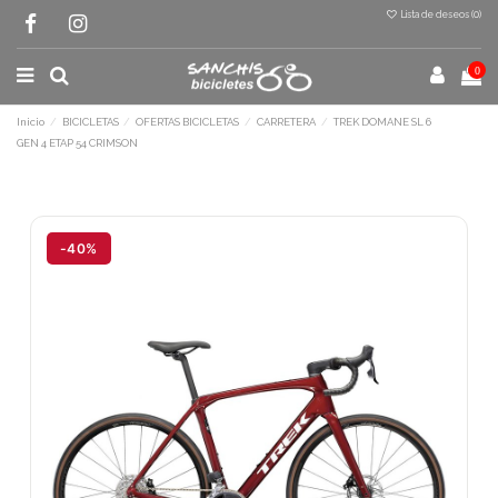
Lista de deseos (
0
)
0
Inicio
BICICLETAS
OFERTAS BICICLETAS
CARRETERA
TREK DOMANE SL 6
GEN 4 ETAP 54 CRIMSON
-40%
Terminal de consulta
○ Motor activo -
TREK DOMANE SL 6 GEN 4
ETAP 54 CRIMSON