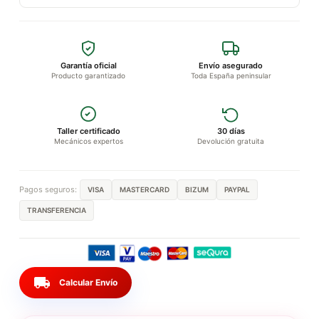
Garantía oficial
Envío asegurado
Producto garantizado
Toda España peninsular
Taller certificado
30 días
Mecánicos expertos
Devolución gratuita
Pagos seguros:
VISA
MASTERCARD
BIZUM
PAYPAL
TRANSFERENCIA
local_shipping
Calcular Envío