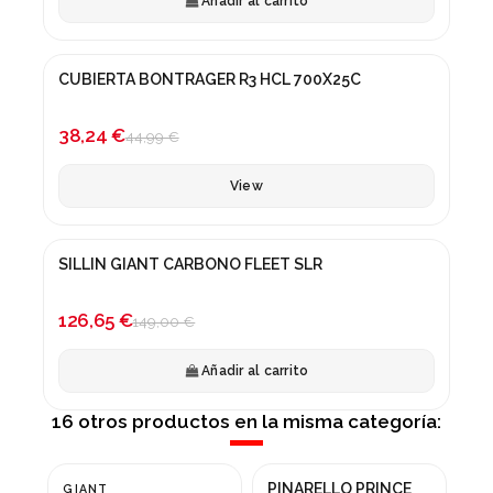
Añadir al carrito
Fuera de stock
CUBIERTA BONTRAGER R3 HCL 700X25C
¡En oferta!
-15%
38,24 €
44,99 €
View
SILLIN GIANT CARBONO FLEET SLR
¡En oferta!
-15%
126,65 €
149,00 €
Añadir al carrito
16 otros productos en la misma categoría:
PINARELLO PRINCE
GIANT
OR