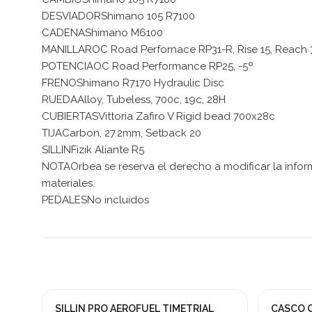
DESVIADORShimano 105 R7100
CADENAShimano M6100
MANILLAROC Road Perfornace RP31-R, Rise 15, Reach 7
POTENCIAOC Road Performance RP25, -5º
FRENOShimano R7170 Hydraulic Disc
RUEDAAlloy, Tubeless, 700c, 19c, 28H
CUBIERTASVittoria Zafiro V Rigid bead 700x28c
TIJACarbon, 27.2mm, Setback 20
SILLINFizik Aliante R5
NOTAOrbea se reserva el derecho a modificar la inform
materiales.
PEDALESNo incluidos
SILLIN PRO AEROFUEL TIMETRIAL
CASCO O