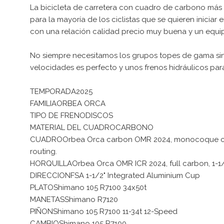
La bicicleta de carretera con cuadro de carbono má
para la mayoría de los ciclistas que se quieren inici
con una relación calidad precio muy buena y un equip
No siempre necesitamos los grupos topes de gama sino
velocidades es perfecto y unos frenos hidráulicos para
TEMPORADA2025
FAMILIAORBEA ORCA
TIPO DE FRENODISCOS
MATERIAL DEL CUADROCARBONO
CUADROOrbea Orca carbon OMR 2024, monocoque constr
routing.
HORQUILLAOrbea Orca OMR ICR 2024, full carbon, 1-1/8
DIRECCIONFSA 1-1/2" Integrated Aluminium Cup
PLATOShimano 105 R7100 34x50t
MANETASShimano R7120
PIÑONShimano 105 R7100 11-34t 12-Speed
CAMBIOShimano 105 R7100