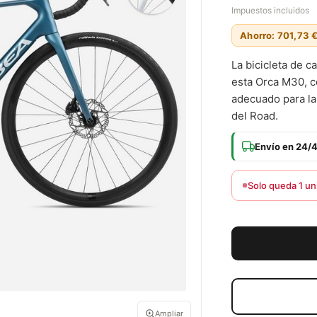
Impuestos incluidos
Ahorro: 701,73 
La bicicleta de 
esta Orca M30, c
adecuado para la 
del Road.
Envío en 24/
Solo queda 1 un
Ampliar