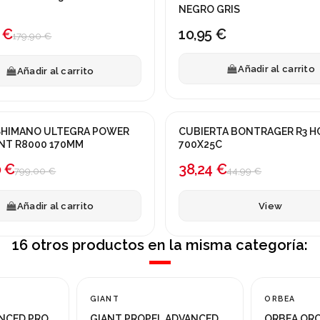
a!
NEGRO GRIS
 €
10,95 €
179,90 €
Añadir al carrito
Añadir al carrito
Fuera de stock
 SHIMANO ULTEGRA POWER
CUBIERTA BONTRAGER R3 H
a!
¡En oferta!
PRO GIANT R8000 170MM
700X25C
-15%
0 €
38,24 €
799,00 €
44,99 €
Añadir al carrito
View
16 otros productos en la misma categoría:
GIANT
ORBEA
¡En oferta!
¡En oferta!
NCED PRO
GIANT PROPEL ADVANCED
ORBEA ORC