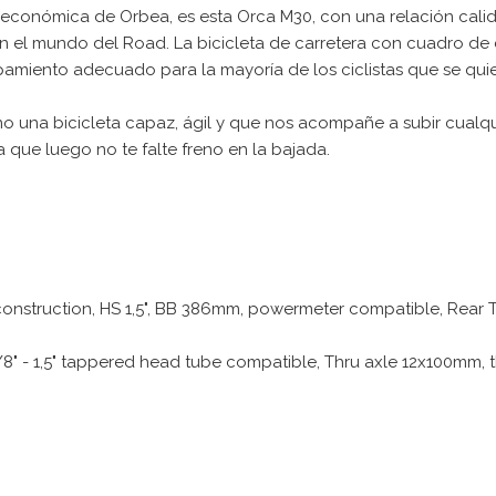
s económica de Orbea, es esta Orca M30, con una relación ca
ar en el mundo del Road. La bicicleta de carretera con cuadro
amiento adecuado para la mayoría de los ciclistas que se quie
 una bicicleta capaz, ágil y que nos acompañe a subir cualqu
 que luego no te falte freno en la bajada.
uction, HS 1,5", BB 386mm, powermeter compatible, Rear Thru
" - 1,5" tappered head tube compatible, Thru axle 12x100mm, t