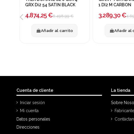
-25%
-30%
GRX Di2 54 SATIN BLACK
1 DI2 M CARBON
4.874,25 €
3.289,30 €
6.498,99 €
4.6
Añadir al carrito
Añadir al 
Cuenta de cliente
La tienda
Iniciar sesión
Sobre Noso
Mi cuenta
Fabricant
Datos personales
Contácta
Direcciones