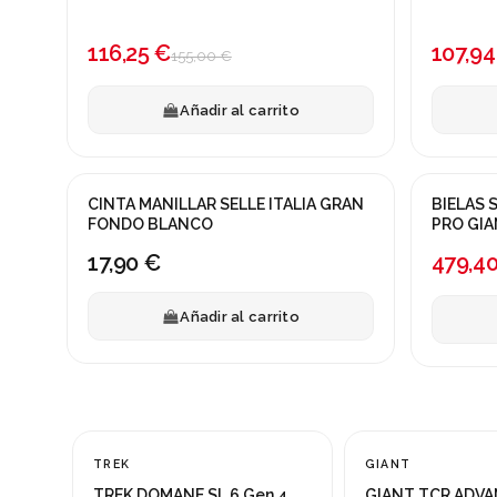
¡En oferta!
¡En ofert
-25%
-40%
116,25 €
107,94
155,00 €
Añadir al carrito
CINTA MANILLAR SELLE ITALIA GRAN
BIELAS
¡En ofert
FONDO BLANCO
-40%
17,90 €
479,4
Añadir al carrito
TREK
GIANT
¡En oferta!
¡En oferta!
TREK DOMANE SL 6 Gen 4
GIANT TCR ADVA