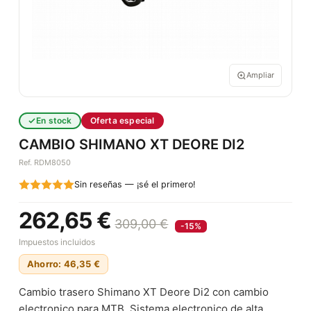
Ampliar
En stock
Oferta especial
CAMBIO SHIMANO XT DEORE DI2
Ref. RDM8050
Sin reseñas — ¡sé el primero!
262,65 €
309,00 €
-15%
Impuestos incluidos
Ahorro: 46,35 €
Cambio trasero Shimano XT Deore Di2 con cambio
electronico para MTB. Sistema electronico de alta