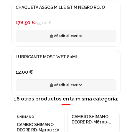
CHAQUETA ASSOS MILLE GT M NEGRO ROJO
¡En oferta!
-30%
178,50 €
255,00 €
Añadir al carrito
LUBRICANTE MOST WET 80ML
12,00 €
Añadir al carrito
16 otros productos en la misma categoría:
CAMBIO SHIMANO
CA
SHIMANO
¡En oferta!
¡
DEORE RD-M6100-
10
CAMBIO SHIMANO
SGS 12v
-25%
-
DEORE RD-M5100 11V