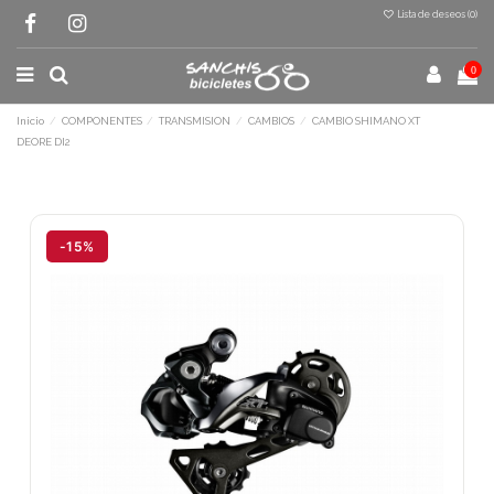
Lista de deseos (
0
)
0
Inicio
COMPONENTES
TRANSMISION
CAMBIOS
CAMBIO SHIMANO XT
DEORE DI2
Terminal de consulta
○ Motor activo -
CAMBIO SHIMANO XT
DEORE DI2
-15%