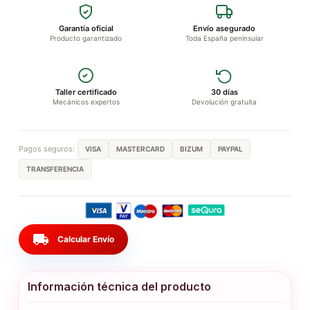
Garantía oficial
Envío asegurado
Producto garantizado
Toda España peninsular
Taller certificado
30 días
Mecánicos expertos
Devolución gratuita
Pagos seguros:
VISA
MASTERCARD
BIZUM
PAYPAL
TRANSFERENCIA
local_shipping
Calcular Envío
Información técnica del producto