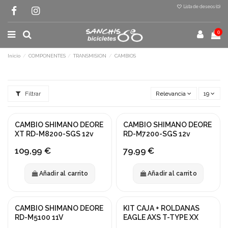
Lista de deseos (
0
)
0
Inicio
COMPONENTES
TRANSMISION
CAMBIOS
Filtrar
Relevancia
19
CAMBIO SHIMANO DEORE
CAMBIO SHIMANO DEORE
NUEVO
NUEVO
XT RD-M8200-SGS 12v
RD-M7200-SGS 12v
109,99 €
79,99 €
Añadir al carrito
Añadir al carrito
CAMBIO SHIMANO DEORE
KIT CAJA + ROLDANAS
RD-M5100 11V
EAGLE AXS T-TYPE XX