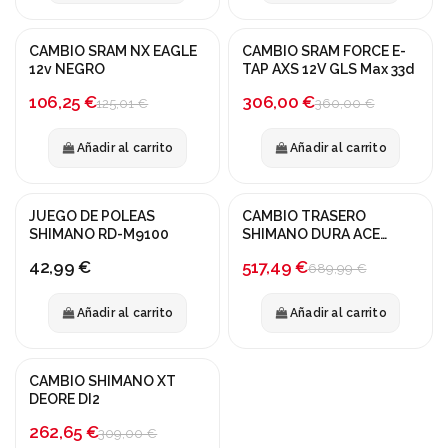
CAMBIO SRAM NX EAGLE
CAMBIO SRAM FORCE E-
¡En oferta!
-15%
12v NEGRO
TAP AXS 12V GLS Max 33d
-15%
106,25 €
306,00 €
125,01 €
360,00 €
Añadir al carrito
Añadir al carrito
JUEGO DE POLEAS
CAMBIO TRASERO
¡En oferta!
SHIMANO RD-M9100
SHIMANO DURA ACE
RD9070-SS
-25%
517,49 €
42,99 €
689,99 €
Añadir al carrito
Añadir al carrito
CAMBIO SHIMANO XT
-15%
DEORE DI2
262,65 €
309,00 €