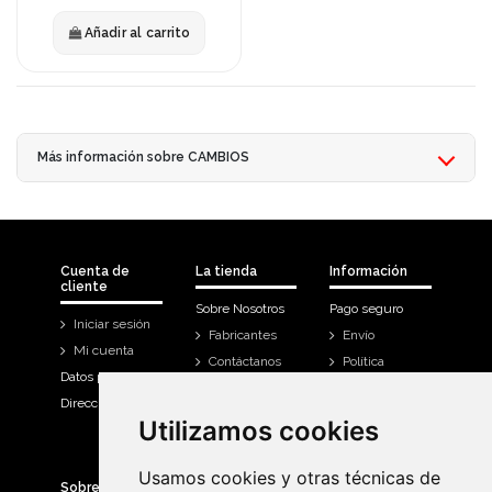
Añadir al carrito
Más información sobre CAMBIOS
Cuenta de
La tienda
Información
cliente
Sobre Nosotros
Pago seguro
Iniciar sesión
Fabricantes
Envío
Mi cuenta
Contáctanos
Política
Datos personales
Devoluciones
Direcciones
Mi cuenta
Utilizamos cookies
Utilizamos cookies
Historial de
compra
Usamos cookies y otras técnicas de
Usamos cookies y otras técnicas de
Sobre Bicicletas Sanchis