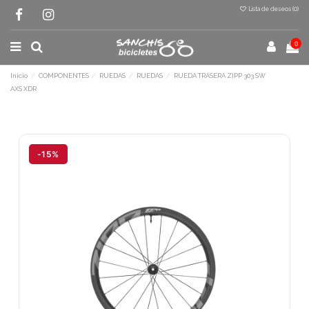
Lista de deseos (
0
)
0
Inicio
COMPONENTES
RUEDAS
RUEDAS
RUEDA TRASERA ZIPP 303 SW
AXS XDR
Terminal de consulta
○ Motor activo -
RUEDA TRASERA ZIPP 303
SW AXS XDR
-15%