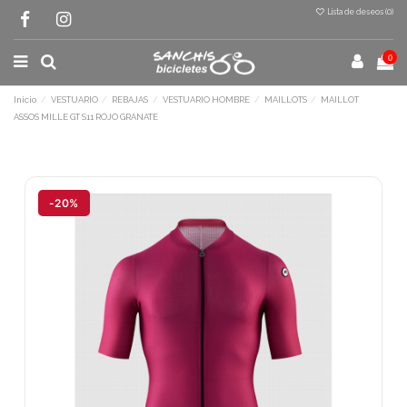
Lista de deseos (
0
)
0
Inicio
VESTUARIO
REBAJAS
VESTUARIO HOMBRE
MAILLOTS
MAILLOT
ASSOS MILLE GT S11 ROJO GRANATE
Terminal de consulta
○ Motor activo -
MAILLOT ASSOS MILLE GT
S11 ROJO GRANATE
-20%