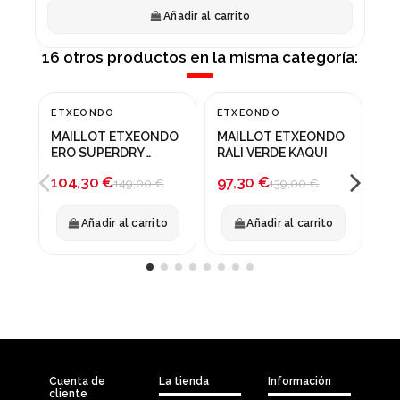
Añadir al carrito
16 otros productos en la misma categoría:
CA
ETXEONDO
ETXEONDO
¡En oferta!
¡En oferta!
¡
SA
MAILLOT ETXEONDO
MAILLOT ETXEONDO
GR
-30%
-30%
-
ERO SUPERDRY
RALI VERDE KAQUI
56
NEGRO AMARILLO
104,30 €
97,30 €
149,00 €
139,00 €
Añadir al carrito
Añadir al carrito
Cuenta de
La tienda
Información
cliente