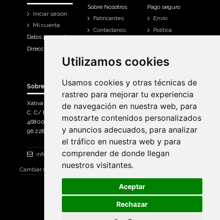
Sobre Nosotros
Pago seguro
Iniciar sesión
Fabricantes
Envío
Mi cuenta
Contáctanos
Política
Datos personales
Devoluciones
Direcciones
Mi cuenta
Utilizamos cookies
Utilizamos cookies
Historial de
compra
Usamos cookies y otras técnicas de
Usamos cookies y otras técnicas de
Sobre Bicicletas Sanchis
rastreo para mejorar tu experiencia
rastreo para mejorar tu experiencia
Xàtiva Polígon Industrial
de navegación en nuestra web, para
de navegación en nuestra web, para
C, C/ Braçal del Roncador nave 10. >
mostrarte contenidos personalizados
mostrarte contenidos personalizados
46800, Xàtiva.
y anuncios adecuados, para analizar
y anuncios adecuados, para analizar
96 228 71 23
el tráfico en nuestra web y para
el tráfico en nuestra web y para
comprender de donde llegan
comprender de donde llegan
info@bicicletassanchis.com
nuestros visitantes.
nuestros visitantes.
Cambiar Consentimiento de Cookies
Aceptar
Aceptar
Rechazar
Rechazar