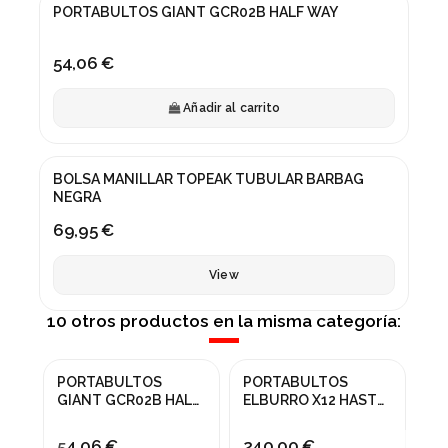
PORTABULTOS GIANT GCR02B HALF WAY
54,06 €
Añadir al carrito
Fuera de stock
BOLSA MANILLAR TOPEAK TUBULAR BARBAG
NEGRA
69,95 €
View
10 otros productos en la misma categoría:
Fuera de stock
PORTABULTOS
PORTABULTOS
BR
GIANT GCR02B HALF
ELBURRO X12 HASTA
BI
WAY
180MM S/ALOJ.
ROSCA 12/1.75
54,06 €
240,00 €
31