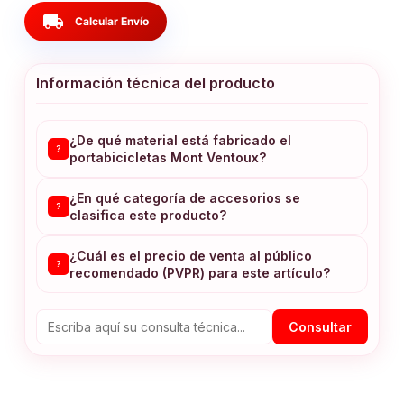
local_shipping
Calcular Envío
Información técnica del producto
¿De qué material está fabricado el
?
portabicicletas Mont Ventoux?
¿En qué categoría de accesorios se
?
clasifica este producto?
¿Cuál es el precio de venta al público
?
recomendado (PVPR) para este artículo?
Consultar