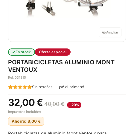
Ampliar
En stock
Oferta especial
PORTABICICLETAS ALUMINIO MONT
VENTOUX
Ref. 031315
Sin reseñas — ¡sé el primero!
32,00 €
40,00 €
-20%
Impuestos incluidos
Ahorro: 8,00 €
Portabicicletas de aluminio Mont Ventoux para