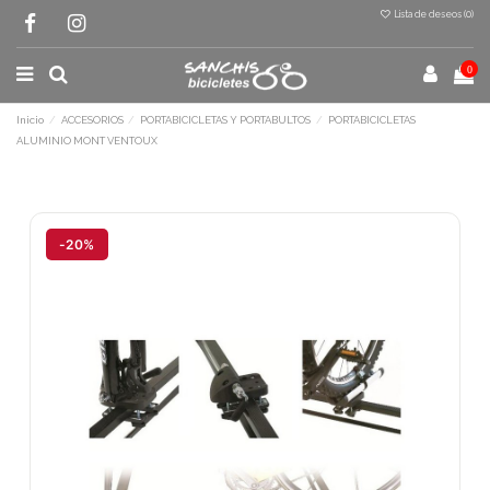
Lista de deseos (
0
)
0
Inicio
ACCESORIOS
PORTABICICLETAS Y PORTABULTOS
PORTABICICLETAS
ALUMINIO MONT VENTOUX
Terminal de consulta
○ Motor activo -
PORTABICICLETAS
ALUMINIO MONT VENTOUX
-20%