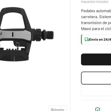
Impuestos incluidos
Pedales automat
carretera. Siste
transmision de po
Massi para el cic
Envío en 24/
Ampliar