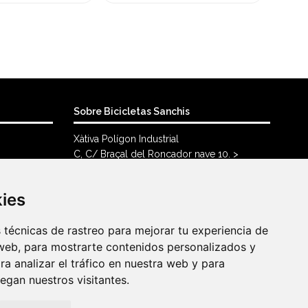
Sobre Bicicletas Sanchis
Xàtiva Polígon Industrial
C, C/ Braçal del Roncador nave 10. >
46800, Xàtiva.
96 228 71 23
kies
kies
info@bicicletassanchis.com
técnicas de rastreo para mejorar tu experiencia de
técnicas de rastreo para mejorar tu experiencia de
web, para mostrarte contenidos personalizados y
web, para mostrarte contenidos personalizados y
a analizar el tráfico en nuestra web y para
a analizar el tráfico en nuestra web y para
gan nuestros visitantes.
gan nuestros visitantes.