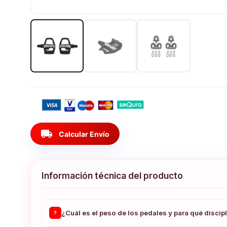
local_shipping
Calcular Envío
Información técnica del producto
¿Cuál es el peso de los pedales y para qué disci
?