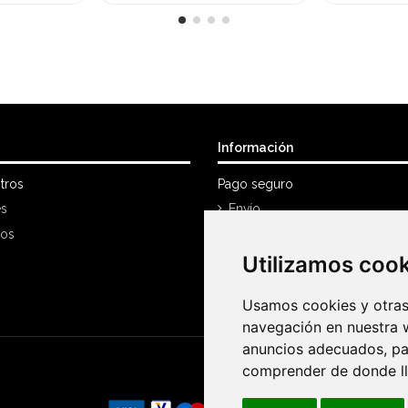
Información
tros
Pago seguro
es
Envío
nos
Política Devoluciones
Utilizamos coo
Utilizamos coo
Mi cuenta
Historial de compra
Usamos cookies y otras 
Usamos cookies y otras 
navegación en nuestra 
navegación en nuestra 
anuncios adecuados, par
anuncios adecuados, par
comprender de donde lle
comprender de donde lle