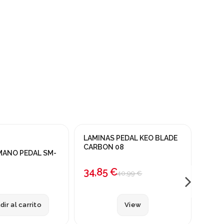
Fuera de stock
LAMINAS PEDAL KEO BLADE
PEDA
-15%
CARBON 08
PINC
MANO PEDAL SM-
34,85 €
45,
40,99 €
dir al carrito
View