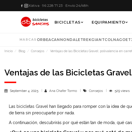
Xàtiva · 96 228 71 23 · Envío 24/48h
BICICLETAS
EQUIPAMIENTO
ORBEA
CANNONDALE
TREK
GIANT
COLNAGO
ET
MARCAS
Por ma
Mujer
Bidone
Acceso
VE
Inicio
Blog
Consejos
Ventajas de las Bicicletas Gravel: polivalencia en carr
ELIGE TU 
Gafas
Descubr
Descubr
Ventajas de las Bicicletas Gravel
ORBEA
Camel
compl
Culots muj
mercad
VER 
PINARELL
Manguitos 
September 4, 2025
Ana Chafer Tormo
Consejos
529 views
VER
Las
bicicletas Gravel
han llegado para romper con la idea de que 
de tierra sin preocuparte por nada.
A continuación, descubrirás por qué están tan de moda, qué cara