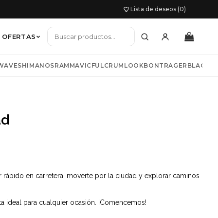
Lista de deseos (0)
OFERTAS
WAVE
SHIMANO
SRAM
MAVIC
FULCRUM
LOOK
BONTRAGER
BLACKB
io mujer
ad
TNESS
COLNAGO
LIV
BIWBIK
KAZAM
s y chaquetas
r rápido en carretera, moverte por la ciudad y explorar caminos
eta ideal para cualquier ocasión. ¡Comencemos!