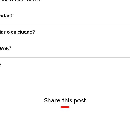
endan?
iario en ciudad?
avel?
?
Share this post