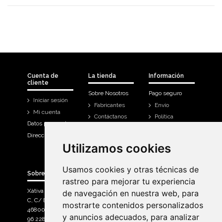
Cuenta de
La tienda
Información
cliente
Sobre Nosotros
Pago seguro
Iniciar sesión
Fabricantes
Envío
Mi cuenta
Contáctanos
Política
Datos personales
Devoluciones
Direcciones
Mi cuenta
Utilizamos cookies
Utilizamos cookies
Historial de
compra
Usamos cookies y otras técnicas de
Usamos cookies y otras técnicas de
Sobre Bicicletas Sanchis
rastreo para mejorar tu experiencia
rastreo para mejorar tu experiencia
Xàtiva Polígon Industrial
de navegación en nuestra web, para
de navegación en nuestra web, para
C, C/ Braçal del Roncador nave 10. >
mostrarte contenidos personalizados
mostrarte contenidos personalizados
46800, Xàtiva.
y anuncios adecuados, para analizar
y anuncios adecuados, para analizar
96 228 71 23