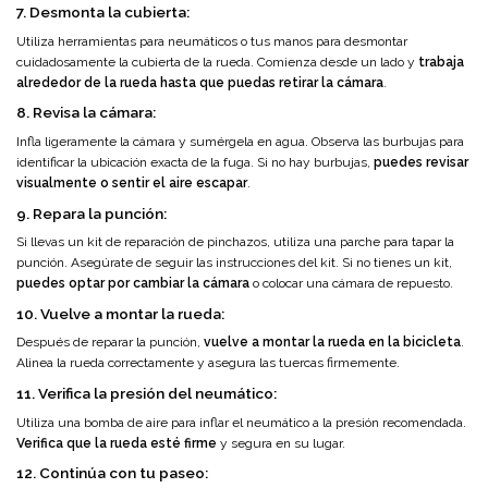
7. Desmonta la cubierta:
Utiliza herramientas para neumáticos o tus manos para desmontar
cuidadosamente la cubierta de la rueda. Comienza desde un lado y
trabaja
alrededor de la rueda hasta que puedas retirar la cámara
.
8. Revisa la cámara:
Infla ligeramente la cámara y sumérgela en agua. Observa las burbujas para
identificar la ubicación exacta de la fuga. Si no hay burbujas,
puedes revisar
visualmente o sentir el aire escapar
.
9. Repara la punción:
Si llevas un kit de reparación de pinchazos, utiliza una parche para tapar la
punción. Asegúrate de seguir las instrucciones del kit. Si no tienes un kit,
puedes optar por cambiar la cámara
o colocar una cámara de repuesto.
10. Vuelve a montar la rueda:
Después de reparar la punción,
vuelve a montar la rueda en la bicicleta
.
Alinea la rueda correctamente y asegura las tuercas firmemente.
11. Verifica la presión del neumático:
Utiliza una bomba de aire para inflar el neumático a la presión recomendada.
Verifica que la rueda esté firme
y segura en su lugar.
12. Continúa con tu paseo: