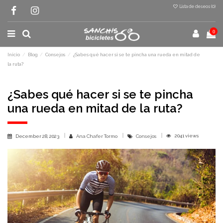
Lista de deseos (
0
)
0
Inicio
Blog
Consejos
¿Sabes qué hacer si se te pincha una rueda en mitad de
la ruta?
¿Sabes qué hacer si se te pincha
una rueda en mitad de la ruta?
2041 views
December 28, 2023
Ana Chafer Tormo
Consejos