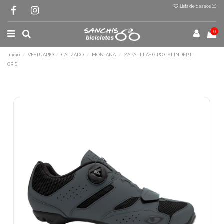
Lista de deseos (
0
)
0
Inicio
VESTUARIO
CALZADO
MONTAÑA
ZAPATILLAS GIRO CYLINDER II
GRIS
Terminal de consulta
○ Motor activo -
ZAPATILLAS GIRO
CYLINDER II GRIS