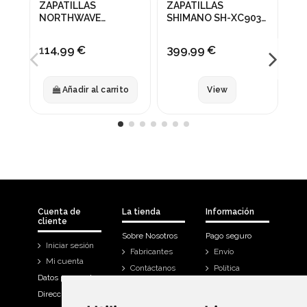
ZAPATILLAS
ZAPATILLAS
ZA
NORTHWAVE
SHIMANO SH-XC903
TE
CORSAIR 2 GRIS
NEGRO
114,99 €
399,99 €
15
Añadir al carrito
View
Cuenta de
La tienda
Información
cliente
Sobre Nosotros
Pago seguro
Iniciar sesión
Fabricantes
Envío
Mi cuenta
Contáctanos
Política
Datos personales
Devoluciones
Direcciones
Mi cuenta