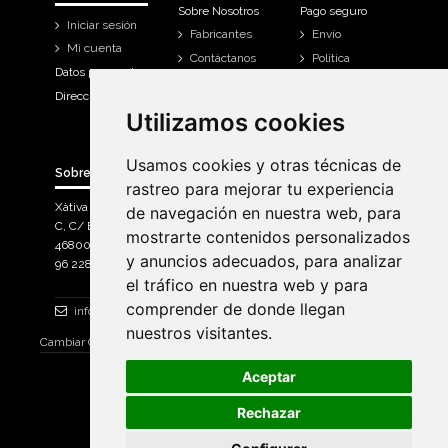
Sobre Nosotros
Pago seguro
Iniciar sesión
Fabricantes
Envío
Mi cuenta
Contáctanos
Política
Datos personales
Devoluciones
Direcciones
Mi cuenta
Utilizamos cookies
Utilizamos cookies
Historial de
compra
Usamos cookies y otras técnicas de
Usamos cookies y otras técnicas de
Sobre Bicicletas Sanchis
rastreo para mejorar tu experiencia
rastreo para mejorar tu experiencia
Xàtiva Polígon Industrial
de navegación en nuestra web, para
de navegación en nuestra web, para
C, C/ Braçal del Roncador nave 10. >
mostrarte contenidos personalizados
mostrarte contenidos personalizados
46800, Xàtiva.
y anuncios adecuados, para analizar
y anuncios adecuados, para analizar
96 228 71 23
el tráfico en nuestra web y para
el tráfico en nuestra web y para
comprender de donde llegan
comprender de donde llegan
info@bicicletassanchis.com
nuestros visitantes.
nuestros visitantes.
Cambiar Consentimiento de Cookies
Aceptar
Aceptar
Rechazar
Rechazar