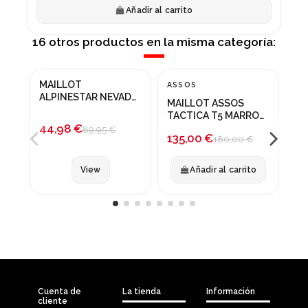
Añadir al carrito
16 otros productos en la misma categoría:
Producto disponible con otras opciones
Fuer
MAILLOT
ASSOS
ET
¡En oferta!
¡En oferta!
¡
ALPINESTAR NEVADA
MAILLOT ASSOS
MA
GRIS
-50%
-25%
-
TACTICA T5 MARRON
AL
44,98 €
TOSTADO
89,95 €
135,00 €
97
180,00 €
View
Añadir al carrito
Cuenta de
La tienda
Información
cliente