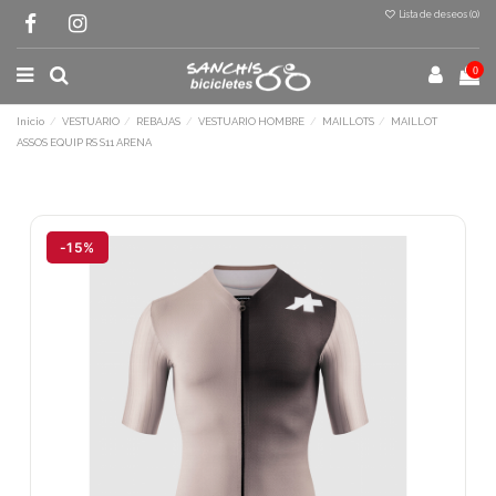
Lista de deseos (
0
)
0
Inicio
VESTUARIO
REBAJAS
VESTUARIO HOMBRE
MAILLOTS
MAILLOT
ASSOS EQUIP RS S11 ARENA
Terminal de consulta
○ Motor activo -
MAILLOT ASSOS EQUIP RS
-15%
S11 ARENA