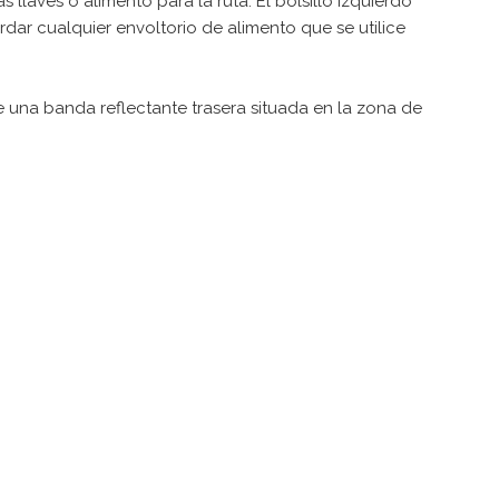
llaves o alimento para la ruta. El bolsillo izquierdo
dar cualquier envoltorio de alimento que se utilice
de una banda reflectante trasera situada en la zona de