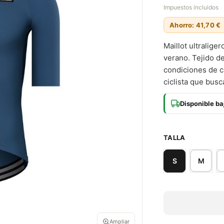
Impuestos incluidos
Ahorro: 41,70 €
Maillot ultralige
verano. Tejido d
condiciones de c
ciclista que busc
Disponible ba
TALLA
M
S
Ampliar