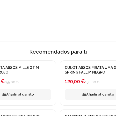
Recomendados para ti
A ASSOS MILLE GT M
CULOT ASSOS PIRATA UMA 
a!
¡En oferta!
ROJO
SPRING FALL M NEGRO
-20%
 €
120,00 €
255,00 €
150,00 €
Añadir al carrito
Añadir al carrito