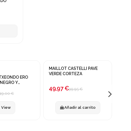
NDO
nible con otras opciones
Product
MAILLOT CASTELLI PAVE
MAIL
¡En oferta!
¡En o
VERDE CORTEZA
NEVA
ETXEONDO ERO
-50%
-50
 NEGRO Y
49,97 €
44,
99,95 €
49,00 €
View
Añadir al carrito