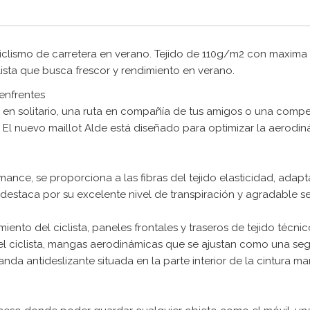
ciclismo de carretera en verano. Tejido de 110g/m2 con maxima 
lista que busca frescor y rendimiento en verano.
 enfrentes
en solitario, una ruta en compañía de tus amigos o una compet
el. El nuevo maillot Alde está diseñado para optimizar la aero
mance, se proporciona a las fibras del tejido elasticidad, ada
destaca por su excelente nivel de transpiración y agradable se
miento del ciclista, paneles frontales y traseros de tejido técn
el ciclista, mangas aerodinámicas que se ajustan como una segu
anda antideslizante situada en la parte interior de la cintura m