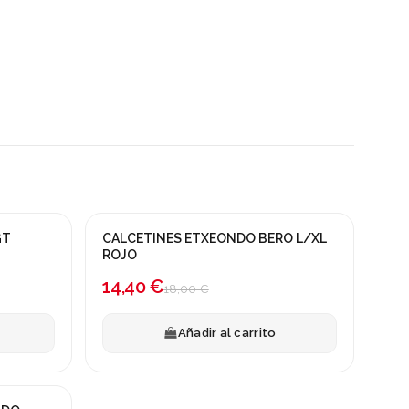
GT
CALCETINES ETXEONDO BERO L/XL
¡En oferta!
ROJO
-20%
14,40 €
18,00 €
Añadir al carrito