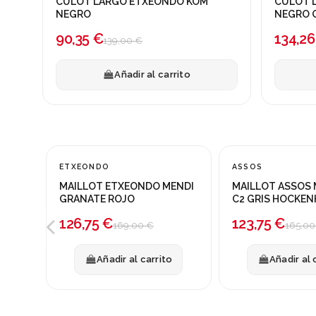
CULOT LARGO ETXEONDO KOM
CULOT 
¡En oferta!
¡En ofert
NEGRO
NEGRO 
-35%
-25%
90,35 €
134,26
139,00 €
Añadir al carrito
ETXEONDO
ASSOS
¡En oferta!
¡En oferta!
MAILLOT ETXEONDO MENDI
MAILLOT ASSOS 
-25%
-25%
GRANATE ROJO
C2 GRIS HOCKEN
126,75 €
123,75 €
169,00 €
165,00
Añadir al carrito
Añadir al 