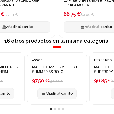
LARGO ETXEONDO ORHI
CAMISETA INTERIOR ETXEO
a!
¡En oferta!
GRANATE
ITZALA MUJER
-25%
 €
66,75 €
179,01 €
89,00 €
Añadir al carrito
Añadir al carrito
16 otros productos en la misma categoría:
Producto dispo
ASSOS
ETXEONDO
¡En oferta!
¡En oferta!
MILLE GTS
MAILLOT ASSOS MILLE GT
MAILLOT 
-25%
-35%
HEIM
SUMMER SS ROJO
SUPERDRY
BLANCO
97,50 €
96,85 €
 €
130,00 €
1
carrito
Añadir al carrito