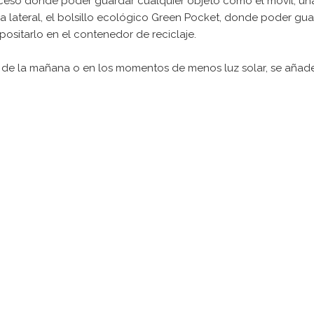
cceso donde poder guardar cualquier objeto como el móvil, unas 
 lateral, el bolsillo ecológico Green Pocket, donde poder guar
epositarlo en el contenedor de reciclaje.
oras de la mañana o en los momentos de menos luz solar, se aña