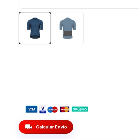
local_shipping
Calcular Envío