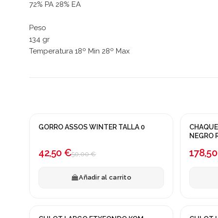
72% PA 28% EA
Peso
134 gr
Temperatura 18º Min 28º Max
GORRO ASSOS WINTER TALLA 0
CHAQUET
¡En oferta!
¡En ofert
NEGRO 
-15%
-30%
42,50 €
178,50
50,00 €
Añadir al carrito