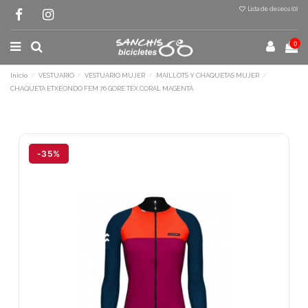
Lista de deseos (
0
)
0
Inicio
VESTUARIO
VESTUARIO MUJER
MAILLOTS Y CHAQUETAS MUJER
CHAQUETA ETXEONDO FEM 76 GORE TEX CORAL MAGENTA
Terminal de consulta
○ Motor activo -
CHAQUETA ETXEONDO FEM
76 GORE TEX CORAL MAGENTA
-35%