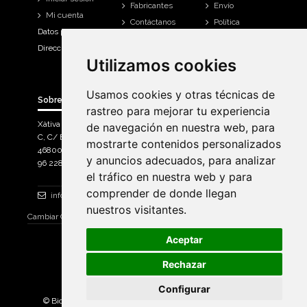
Fabricantes
Envío
Mi cuenta
Contáctanos
Política
Datos personales
Devoluciones
Direcciones
Mi cuenta
Utilizamos cookies
Utilizamos cookies
Historial de
compra
Usamos cookies y otras técnicas de
Usamos cookies y otras técnicas de
Sobre Bicicletas Sanchis
rastreo para mejorar tu experiencia
rastreo para mejorar tu experiencia
Xàtiva Polígon Industrial
de navegación en nuestra web, para
de navegación en nuestra web, para
C, C/ Braçal del Roncador nave 10. >
mostrarte contenidos personalizados
mostrarte contenidos personalizados
46800, Xàtiva.
y anuncios adecuados, para analizar
y anuncios adecuados, para analizar
96 228 71 23
el tráfico en nuestra web y para
el tráfico en nuestra web y para
comprender de donde llegan
comprender de donde llegan
info@bicicletassanchis.com
nuestros visitantes.
nuestros visitantes.
Cambiar Consentimiento de Cookies
Aceptar
Aceptar
Rechazar
Rechazar
Configurar
Configurar
© Bicicletas Sanchis 2025. Todos los derechos reservados |