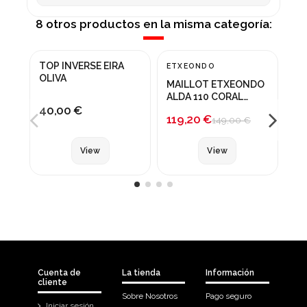
8 otros productos en la misma categoría:
Fuera de stock
Producto disponible con otras opciones
Prod
TOP INVERSE EIRA
ETXEONDO
ET
¡En oferta!
¡
OLIVA
MAILLOT ETXEONDO
MA
-20%
-
ALDA 110 CORAL
AL
40,00 €
ROJO
119,20 €
79
149,00 €
View
View
Cuenta de
La tienda
Información
cliente
Sobre Nosotros
Pago seguro
Iniciar sesión