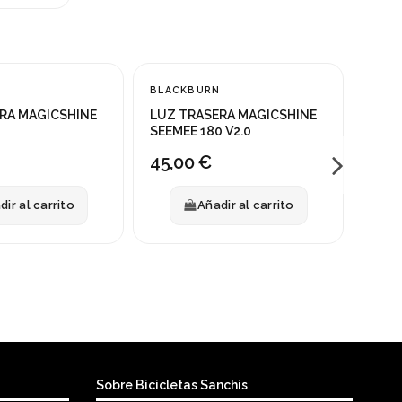
Fuera 
SOPO
N
BLACKBURN
FLAR
RA MAGICSHINE
LUZ TRASERA MAGICSHINE
SEEMEE 180 V2.0
19,
45,00 €
dir al carrito
Añadir al carrito
Sobre Bicicletas Sanchis