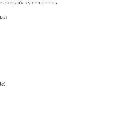
uces pequeñas y compactas.
dad.
e).