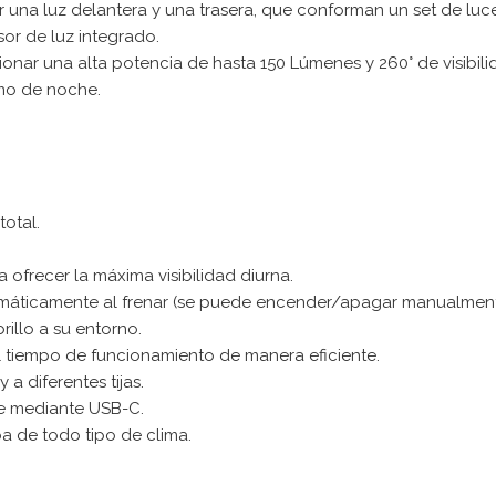
r una luz delantera y una trasera, que conforman un set de l
or de luz integrado.
ar una alta potencia de hasta 150 Lúmenes y 260° de visibili
omo de noche.
total.
ofrecer la máxima visibilidad diurna.
máticamente al frenar (se puede encender/apagar manualment
rillo a su entorno.
 tiempo de funcionamiento de manera eficiente.
a diferentes tijas.
le mediante USB-C.
eba de todo tipo de clima.