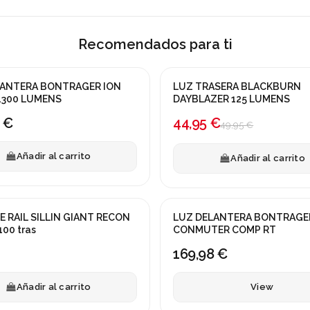
Recomendados para ti
LANTERA BONTRAGER ION
LUZ TRASERA BLACKBURN
¡En oferta!
1300 LUMENS
DAYBLAZER 125 LUMENS
-10%
 €
44,95 €
49,95 €
Añadir al carrito
Añadir al carrito
Fuera de stock
 RAIL SILLIN GIANT RECON
LUZ DELANTERA BONTRAGE
00 tras
CONMUTER COMP RT
169,98 €
Añadir al carrito
View