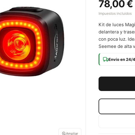
78,00 €
Impuestos incluidos
Kit de luces Mag
delantera y tras
con poca luz. Ide
Seemee de alta v
Envío en 24/
Ampliar