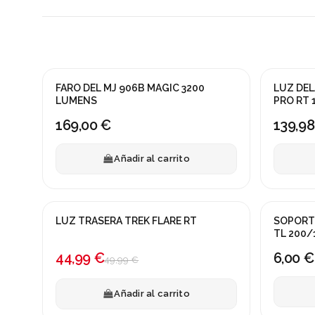
FARO DEL MJ 906B MAGIC 3200
LUZ DE
LUMENS
PRO RT 
169,00 €
139,98
Añadir al carrito
LUZ TRASERA TREK FLARE RT
SOPORTE
¡En oferta!
TL 200/1
-10%
44,99 €
6,00 €
49,99 €
Añadir al carrito