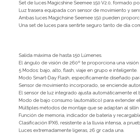
Set de luces Magicshine Seemee 150 V2.0, formado po
Luz trasera equipada con sensor de movimiento y sens
Ambas luces Magichsine Seemee 150 pueden proporcion
Una set de luces para sentirte seguro tanto de día c
Salida máxima de hasta 150 Lúmenes.
El ángulo de visión de 260º te proporciona una visión 
5 Modos: bajo, alto, flash, viaje en grupo e inteligente.
Modo Smart-Day Flash, específicamente diseñado para 
Sensor de movimiento incorporado, se enciende auto
El sensor de luz integrado ajusta automáticamente el b
Modo de bajo consumo (automático) para extender el
Múltiples métodos de montaje que se adaptan al sillín y 
Función de memoria, indicador de batería y recargab
Clasificación IPX6, resistente a la lluvia intensa, a pru
Luces extremadamente ligeras, 26 gr cada una.