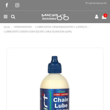
Lista de deseos (
0
)
0
Inicio
HERRAMIENTAS
LUBRICANTES, DESENGRASANTES Y LIMPIEZA
LUBRICANTE CADENA CERA SQUIRT LARGA DURACION 120ML
Terminal de consulta
○ Motor activo -
LUBRICANTE CADENA CERA
SQUIRT LARGA DURACION 120ML