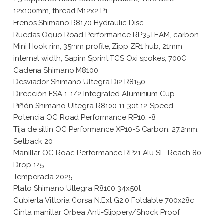
12x100mm, thread M12x2 P1.
Frenos Shimano R8170 Hydraulic Disc
Ruedas Oquo Road Performance RP35TEAM, carbon
Mini Hook rim, 35mm profile, Zipp ZR1 hub, 21mm
internal width, Sapim Sprint TCS Oxi spokes, 700C
Cadena Shimano M8100
Desviador Shimano Ultegra Di2 R8150
Dirección FSA 1-1/2 Integrated Aluminium Cup
Piñón Shimano Ultegra R8100 11-30t 12-Speed
Potencia OC Road Performance RP10, -8
Tija de sillin OC Performance XP10-S Carbon, 27.2mm,
Setback 20
Manillar OC Road Performance RP21 Alu SL, Reach 80,
Drop 125
Temporada 2025
Plato Shimano Ultegra R8100 34x50t
Cubierta Vittoria Corsa N.Ext G2.0 Foldable 700x28c
Cinta manillar Orbea Anti-Slippery/Shock Proof