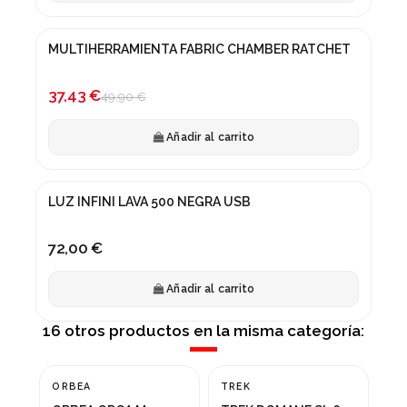
MULTIHERRAMIENTA FABRIC CHAMBER RATCHET
¡En oferta!
-25%
37,43 €
49,90 €
Añadir al carrito
LUZ INFINI LAVA 500 NEGRA USB
72,00 €
Añadir al carrito
16 otros productos en la misma categoría:
ORBEA
TREK
GI
¡En oferta!
¡En oferta!
¡