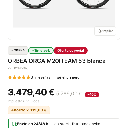
Ampliar
En stock
Oferta especial
ORBEA
ORBEA ORCA M20ITEAM 53 blanca
Ref. R11453AJ
Sin reseñas — ¡sé el primero!
3.479,40 €
5.799,00 €
-40%
Impuestos incluidos
Ahorro: 2.319,60 €
Envío en 24/48 h
— en stock, listo para enviar