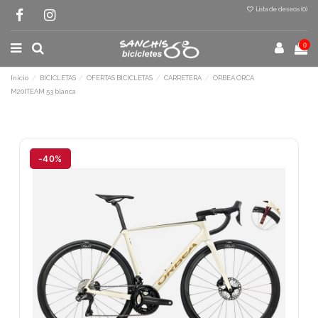
Lista de deseos (
0
)
0
Inicio
BICICLETAS
OFERTAS BICICLETAS
CARRETERA
ORBEA ORCA
M20ITEAM 53 blanca
-40%
Terminal de consulta
○ Motor activo -
ORBEA ORCA M20ITEAM 53
blanca