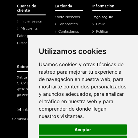
Cuenta de
La tienda
Información
cliente
Sobre Nosotros
Pago seguro
Iniciar sesión
Fabricantes
Envío
Mi cuenta
Contáctanos
Política
Datos personales
Devoluciones
Direcciones
Mi cuenta
Utilizamos cookies
Utilizamos cookies
Historial de
compra
Usamos cookies y otras técnicas de
Usamos cookies y otras técnicas de
Sobre Bicicletas Sanchis
rastreo para mejorar tu experiencia
rastreo para mejorar tu experiencia
Xàtiva Polígon Industrial
de navegación en nuestra web, para
de navegación en nuestra web, para
C, C/ Braçal del Roncador nave 10. >
mostrarte contenidos personalizados
mostrarte contenidos personalizados
46800, Xàtiva.
y anuncios adecuados, para analizar
y anuncios adecuados, para analizar
96 228 71 23
el tráfico en nuestra web y para
el tráfico en nuestra web y para
comprender de donde llegan
comprender de donde llegan
info@bicicletassanchis.com
nuestros visitantes.
nuestros visitantes.
Cambiar Consentimiento de Cookies
Aceptar
Aceptar