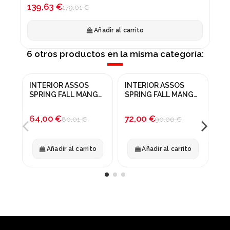
-22%
139,63 €
179,01 €
Añadir al carrito
6 otros productos en la misma categoría:
INTERIOR ASSOS
INTERIOR ASSOS
IN
¡En oferta!
¡En oferta!
¡
SPRING FALL MANGA
SPRING FALL MANGA
SK
CORTA NEGRO
LARGA NEGRO
SU
-20%
-20%
-
64,00 €
72,00 €
60
80,01 €
90,00 €
Añadir al carrito
Añadir al carrito