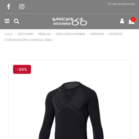
Lista de deseos (
0
)
0
Inicio
VESTUARIO
REBAJAS
VESTUARIO HOMBRE
INTERIOR
INTERIOR
ETXEONDO EPELA MANGA LARGA
Terminal de consulta
○ Motor activo -
INTERIOR ETXEONDO
EPELA MANGA LARGA
-30%