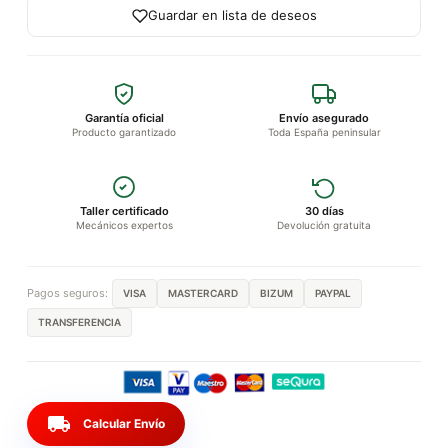
Guardar en lista de deseos
Garantía oficial
Envío asegurado
Producto garantizado
Toda España peninsular
Taller certificado
30 días
Mecánicos expertos
Devolución gratuita
Pagos seguros:
VISA
MASTERCARD
BIZUM
PAYPAL
TRANSFERENCIA
local_shipping
Calcular Envío