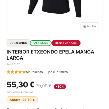
Ampliar
En stock
Oferta especial
ETXEONDO
INTERIOR ETXEONDO EPELA MANGA
LARGA
Ref. 23102
Sin reseñas — ¡sé el primero!
55,30 €
79,00 €
-30%
Impuestos incluidos
Ahorro: 23,70 €