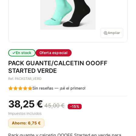
Ampliar
En stock
Oferta especial
PACK GUANTE/CALCETIN OOOFF
STARTED VERDE
Ref. PACKSTAR_VERD
Sin reseñas — ¡sé el primero!
38,25 €
45,00 €
-15%
Impuestos incluidos
Ahorro: 6,75 €
Pack guante y calcetin OOOFF Started en verde para