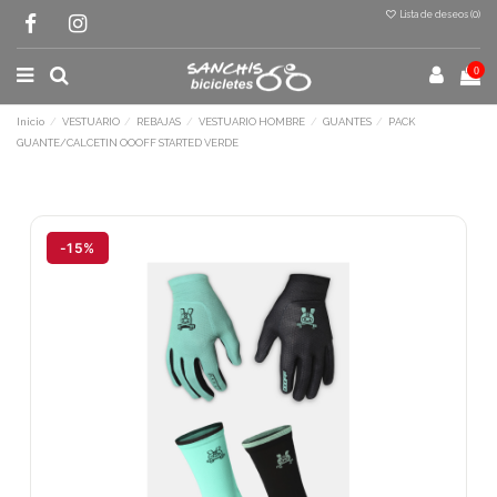
Lista de deseos (
0
)
0
Inicio
VESTUARIO
REBAJAS
VESTUARIO HOMBRE
GUANTES
PACK
GUANTE/CALCETIN OOOFF STARTED VERDE
Terminal de consulta
○ Motor activo -
PACK GUANTE/CALCETIN
OOOFF STARTED VERDE
-15%