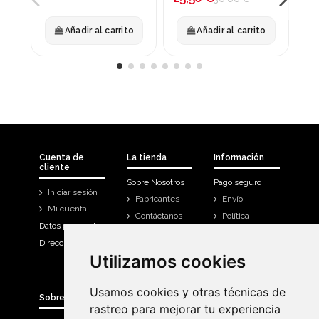
Añadir al carrito
Añadir al carrito
Cuenta de
La tienda
Información
cliente
Sobre Nosotros
Pago seguro
Iniciar sesión
Fabricantes
Envío
Mi cuenta
Contáctanos
Política
Datos personales
Devoluciones
Direcciones
Mi cuenta
Utilizamos cookies
Utilizamos cookies
Historial de
compra
Usamos cookies y otras técnicas de
Usamos cookies y otras técnicas de
Sobre Bicicletas Sanchis
rastreo para mejorar tu experiencia
rastreo para mejorar tu experiencia