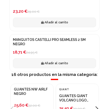
¡En oferta!
-20%
23,20 €
29,00 €
Añadir al carrito
MANGUITOS CASTELLI PRO SEAMLESS 2 SM
¡En oferta!
NEGRO
-25%
18,71 €
24,95 €
Añadir al carrito
16 otros productos en la misma categoría:
GUANTES NW AIRLF
GU
GIANT
¡En oferta!
¡En oferta!
¡
NEGRO
WI
GUANTES GIANT
-20%
-15%
-
VOLCANO LOGO
25,60 €
80
VERDE OLIVA
32,00 €
25,50 €
30,00 €