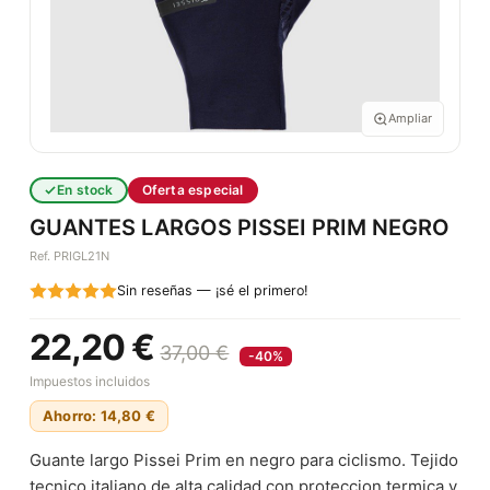
Ampliar
En stock
Oferta especial
GUANTES LARGOS PISSEI PRIM NEGRO
Ref. PRIGL21N
Sin reseñas — ¡sé el primero!
22,20 €
37,00 €
-40%
Impuestos incluidos
Ahorro: 14,80 €
Guante largo Pissei Prim en negro para ciclismo. Tejido
tecnico italiano de alta calidad con proteccion termica y