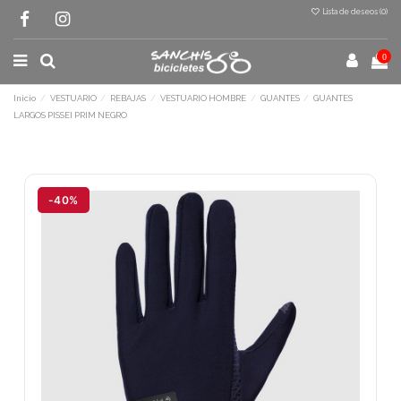
Lista de deseos (
0
)
0
Inicio
VESTUARIO
REBAJAS
VESTUARIO HOMBRE
GUANTES
GUANTES
LARGOS PISSEI PRIM NEGRO
Terminal de consulta
○ Motor activo -
GUANTES LARGOS PISSEI
PRIM NEGRO
-40%