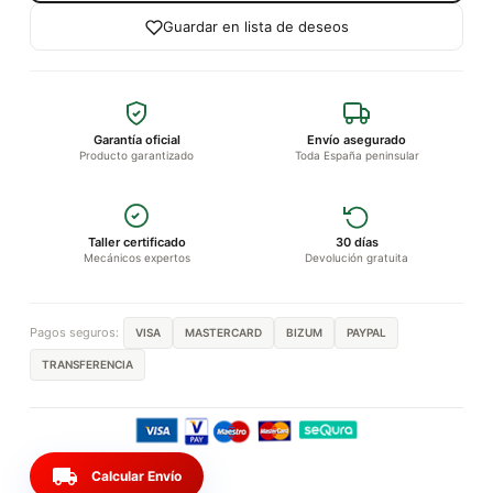
Guardar en lista de deseos
Garantía oficial
Envío asegurado
Producto garantizado
Toda España peninsular
Taller certificado
30 días
Mecánicos expertos
Devolución gratuita
Pagos seguros:
VISA
MASTERCARD
BIZUM
PAYPAL
TRANSFERENCIA
local_shipping
Calcular Envío