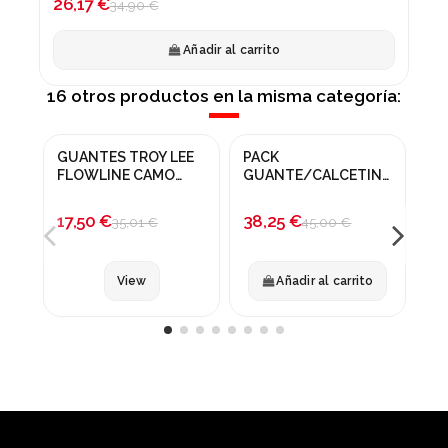
26,17 €
34,90 €
Añadir al carrito
16 otros productos en la misma categoría:
Producto disponible con otras opciones
Prod
GUANTES TROY LEE
PACK
GU
¡En oferta!
¡En oferta!
¡
FLOWLINE CAMO
GUANTE/CALCETIN
PI
ARMY
OOOFF STARTED
-50%
-15%
-
ASTRONAUTA
17,50 €
38,25 €
22
35,01 €
45,00 €
View
Añadir al carrito