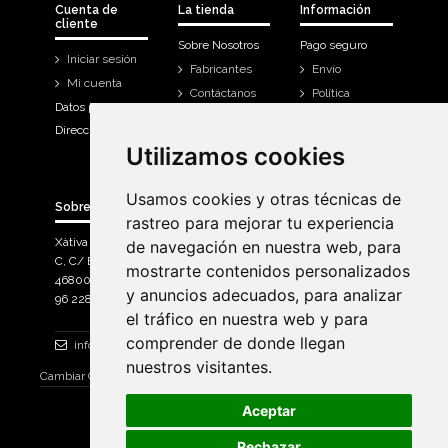
Cuenta de
La tienda
Información
cliente
Sobre Nosotros
Pago seguro
Iniciar sesión
Fabricantes
Envío
Mi cuenta
Contáctanos
Política
Datos personales
Devoluciones
Direcciones
Mi cuenta
Utilizamos cookies
Utilizamos cookies
Historial de
compra
Usamos cookies y otras técnicas de
Usamos cookies y otras técnicas de
Sobre Bicicletas Sanchis
rastreo para mejorar tu experiencia
rastreo para mejorar tu experiencia
Xàtiva Polígon Industrial
de navegación en nuestra web, para
de navegación en nuestra web, para
C, C/ Braçal del Roncador nave 10. >
mostrarte contenidos personalizados
mostrarte contenidos personalizados
46800, Xàtiva.
y anuncios adecuados, para analizar
y anuncios adecuados, para analizar
96 228 71 23
el tráfico en nuestra web y para
el tráfico en nuestra web y para
comprender de donde llegan
comprender de donde llegan
info@bicicletassanchis.com
nuestros visitantes.
nuestros visitantes.
Cambiar Consentimiento de Cookies
Aceptar
Aceptar
Rechazar
Rechazar