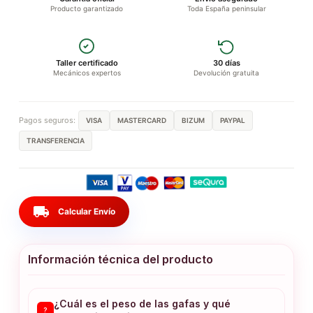
Producto garantizado
Toda España peninsular
Taller certificado
30 días
Mecánicos expertos
Devolución gratuita
Pagos seguros:
VISA
MASTERCARD
BIZUM
PAYPAL
TRANSFERENCIA
local_shipping
Calcular Envío
Información técnica del producto
¿Cuál es el peso de las gafas y qué
?