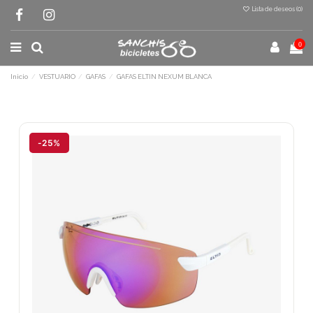
Lista de deseos (
0
)
0
Inicio
VESTUARIO
GAFAS
GAFAS ELTIN NEXUM BLANCA
Terminal de consulta
○ Motor activo -
GAFAS ELTIN NEXUM
BLANCA
-25%