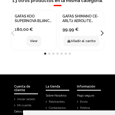
13 otros productos en la misma categoría:
Fuera de stock
GAFAS KOO
GAFAS SHIMANO CE-
GA
¡
SUPERNOVA BLANCO
ARLT2 AEROLITE
NE
RED MIRROR
FOTOCROMATICO
-
45
180,00 €
99,99 €
NEGRO
View
Añadir al carrito
Cuenta de
La tienda
Información
cliente
Sobre Nosotros
Pago seguro
Iniciar sesión
Fabricantes
Envío
Mi cuenta
Contáctanos
Política
Datos personales
Devoluciones