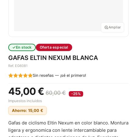
Ampliar
En stock
Oferta especial
GAFAS ELTIN NEXUM BLANCA
Ref. EG6081
Sin reseñas — ¡sé el primero!
45,00 €
60,00 €
-25%
Impuestos incluidos
Ahorro: 15,00 €
Gafas de ciclismo Eltin Nexum en color blanco. Montura
ligera y ergonomica con lente intercambiable para