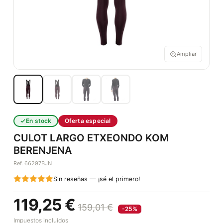
Ampliar
En stock
Oferta especial
CULOT LARGO ETXEONDO KOM
BERENJENA
Ref. 66297BJN
Sin reseñas — ¡sé el primero!
119,25 €
159,01 €
-25%
Impuestos incluidos