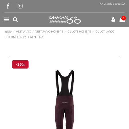
Lista de deseos (
0
)
0
Inicio
VESTUARIO
VESTUARIO HOMBRE
CULOTS HOMBRE
CULOT LARGO
ETXEONDO KOM BERENJENA
Terminal de consulta
○ Motor activo -
CULOT LARGO ETXEONDO
KOM BERENJENA
-25%