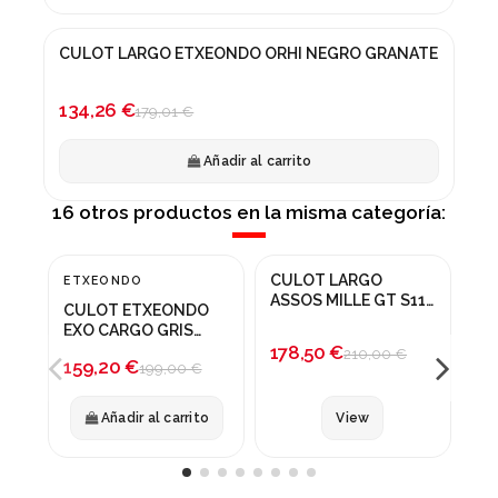
CULOT LARGO ETXEONDO ORHI NEGRO GRANATE
¡En oferta!
-25%
134,26 €
179,01 €
Añadir al carrito
16 otros productos en la misma categoría:
Producto disponible con otras opciones
Prod
CULOT LARGO
ETXEONDO
PI
¡En oferta!
¡En oferta!
¡
ASSOS MILLE GT S11
CULOT ETXEONDO
CU
PRIMAL BLUE
-20%
-15%
-
EXO CARGO GRIS
PR
178,50 €
ANTRACITA
TA
210,00 €
159,20 €
14
199,00 €
Añadir al carrito
View