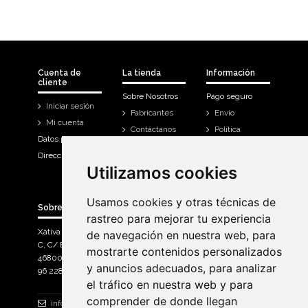
Cuenta de
La tienda
Información
cliente
Sobre Nosotros
Pago seguro
Iniciar sesión
Fabricantes
Envío
Mi cuenta
Contáctanos
Política
Datos personales
Devoluciones
Direcciones
Mi cuenta
Utilizamos cookies
Utilizamos cookies
Historial de
compra
Usamos cookies y otras técnicas de
Usamos cookies y otras técnicas de
Sobre Bicicletas Sanchis
rastreo para mejorar tu experiencia
rastreo para mejorar tu experiencia
Xàtiva Polígon Industrial
de navegación en nuestra web, para
de navegación en nuestra web, para
C, C/ Braçal del Roncador nave 10. >
mostrarte contenidos personalizados
mostrarte contenidos personalizados
46800, Xàtiva.
y anuncios adecuados, para analizar
y anuncios adecuados, para analizar
96 228 71 23
el tráfico en nuestra web y para
el tráfico en nuestra web y para
comprender de donde llegan
comprender de donde llegan
info@bicicletassanchis.com