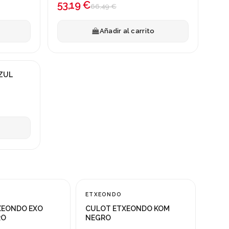
53,19 €
66,49 €
Añadir al carrito
ZUL
nible con otras opciones
Fuera de stock
ETXEONDO
¡En oferta!
XEONDO EXO
CULOT ETXEONDO KOM
-50%
RO
NEGRO