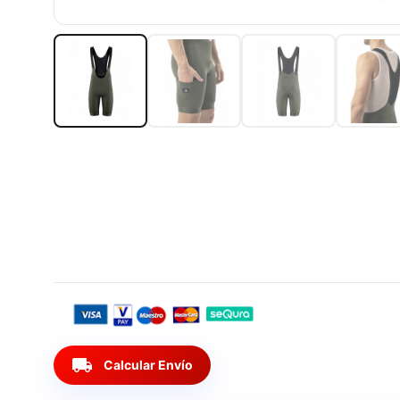
local_shipping
Calcular Envío