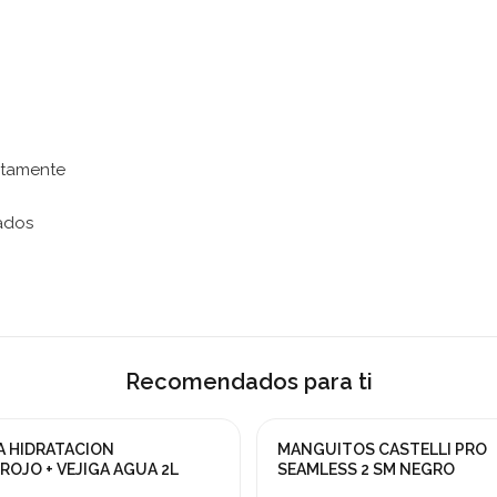
atamente
rados
Recomendados para ti
A HIDRATACION
MANGUITOS CASTELLI PRO
¡En oferta!
OJO + VEJIGA AGUA 2L
SEAMLESS 2 SM NEGRO
-25%