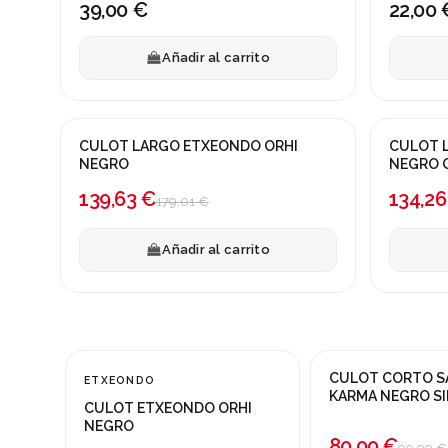
39,00 €
22,00 
Añadir al carrito
CULOT LARGO ETXEONDO ORHI
CULOT 
¡En oferta!
¡En ofert
NEGRO
NEGRO 
-22%
-25%
139,63 €
134,26
179,01 €
Añadir al carrito
Producto disponible con otras opciones
Producto disponible c
CULOT CORTO S
ETXEONDO
¡En oferta!
¡En oferta!
KARMA NEGRO S
CULOT ETXEONDO ORHI
-30%
TIRANTES
-20%
NEGRO
80,00 €