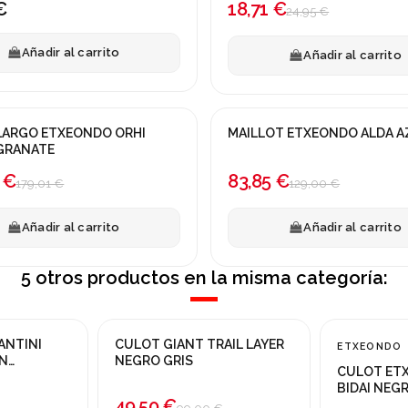
€
18,71 €
24,95 €
Añadir al carrito
Añadir al carrito
LARGO ETXEONDO ORHI
MAILLOT ETXEONDO ALDA A
a!
¡En oferta!
GRANATE
-35%
 €
83,85 €
179,01 €
129,00 €
Añadir al carrito
Añadir al carrito
5 otros productos en la misma categoría:
on otras opciones
Producto disponible con otras opciones
Producto dispo
ANTINI
CULOT GIANT TRAIL LAYER
ETXEONDO
¡En oferta!
¡En oferta!
IN
NEGRO GRIS
CULOT ET
-50%
-25%
BIDAI NEG
49,50 €