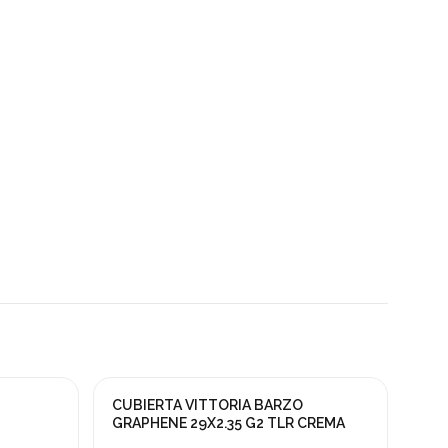
CUBIERTA VITTORIA BARZO
¡En oferta!
GRAPHENE 29X2.35 G2 TLR CREMA
-20%