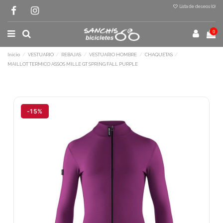
Lista de deseos (
0
)
0
Inicio
VESTUARIO
REBAJAS
VESTUARIO HOMBRE
CHAQUETAS
MAILLOT TERMICO ASSOS MILLE GT SPRING FALL PURPLE
Terminal de consulta
○ Motor activo -
MAILLOT TERMICO ASSOS
MILLE GT SPRING FALL PURPLE
-15%