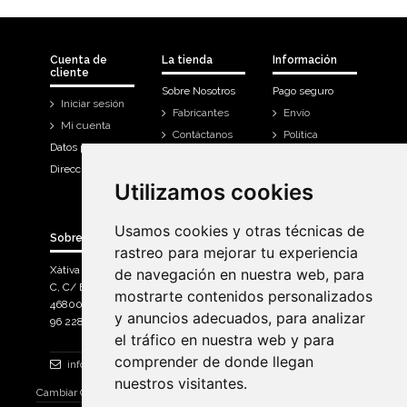
Cuenta de
La tienda
Información
cliente
Sobre Nosotros
Pago seguro
Iniciar sesión
Fabricantes
Envío
Mi cuenta
Contáctanos
Política
Datos personales
Devoluciones
Direcciones
Mi cuenta
Utilizamos cookies
Utilizamos cookies
Historial de
compra
Usamos cookies y otras técnicas de
Usamos cookies y otras técnicas de
Sobre Bicicletas Sanchis
rastreo para mejorar tu experiencia
rastreo para mejorar tu experiencia
Xàtiva Polígon Industrial
de navegación en nuestra web, para
de navegación en nuestra web, para
C, C/ Braçal del Roncador nave 10. >
mostrarte contenidos personalizados
mostrarte contenidos personalizados
46800, Xàtiva.
y anuncios adecuados, para analizar
y anuncios adecuados, para analizar
96 228 71 23
el tráfico en nuestra web y para
el tráfico en nuestra web y para
comprender de donde llegan
comprender de donde llegan
info@bicicletassanchis.com
nuestros visitantes.
nuestros visitantes.
Cambiar Consentimiento de Cookies