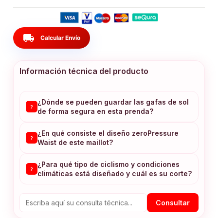
local_shipping
Calcular Envío
Información técnica del producto
¿Dónde se pueden guardar las gafas de sol
?
de forma segura en esta prenda?
¿En qué consiste el diseño zeroPressure
?
Waist de este maillot?
¿Para qué tipo de ciclismo y condiciones
?
climáticas está diseñado y cuál es su corte?
Consultar