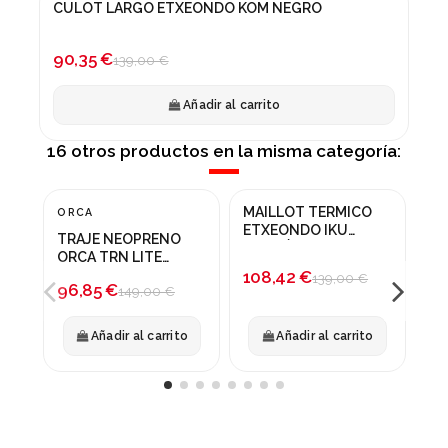
CULOT LARGO ETXEONDO KOM NEGRO
¡En oferta!
-35%
90,35 €
139,00 €
Añadir al carrito
16 otros productos en la misma categoría:
MAILLOT TERMICO
MA
ORCA
¡En oferta!
¡En oferta!
¡
ETXEONDO IKU
AS
TRAJE NEOPRENO
MARRÓN
SP
-35%
-22%
-
ORCA TRN LITE
108,42 €
15
FULLSLEEVE NEGRO
139,00 €
96,85 €
149,00 €
Añadir al carrito
Añadir al carrito