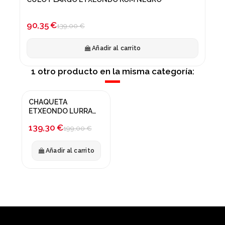
¡En oferta!
-35%
90,35 €
139,00 €
Añadir al carrito
1 otro producto en la misma categoría:
CHAQUETA
¡En oferta!
ETXEONDO LURRA
ROJO GRANATE
-30%
139,30 €
199,00 €
Añadir al carrito