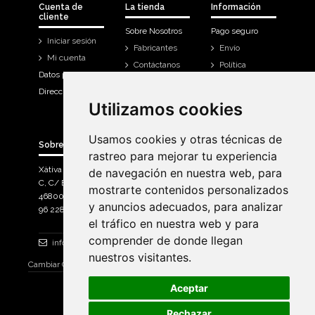
Cuenta de
La tienda
Información
cliente
Sobre Nosotros
Pago seguro
Iniciar sesión
Fabricantes
Envío
Mi cuenta
Contáctanos
Política
Datos personales
Devoluciones
Direcciones
Mi cuenta
Utilizamos cookies
Utilizamos cookies
Historial de
compra
Usamos cookies y otras técnicas de
Usamos cookies y otras técnicas de
Sobre Bicicletas Sanchis
rastreo para mejorar tu experiencia
rastreo para mejorar tu experiencia
Xàtiva Polígon Industrial
de navegación en nuestra web, para
de navegación en nuestra web, para
C, C/ Braçal del Roncador nave 10. >
mostrarte contenidos personalizados
mostrarte contenidos personalizados
46800, Xàtiva.
y anuncios adecuados, para analizar
y anuncios adecuados, para analizar
96 228 71 23
el tráfico en nuestra web y para
el tráfico en nuestra web y para
comprender de donde llegan
comprender de donde llegan
info@bicicletassanchis.com
nuestros visitantes.
nuestros visitantes.
Cambiar Consentimiento de Cookies
Aceptar
Aceptar
Rechazar
Rechazar