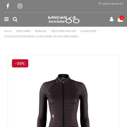
Lista de deseos (
0
)
0
Inicio
VESTUARIO
REBAJAS
VESTUARIO MUJER
CHAQUETAS
CHAQUETA ETXEONDO LAUKIA GORE-TEX WS GRIS PARDO
Terminal de consulta
○ Motor activo -
CHAQUETA ETXEONDO
LAUKIA GORE-TEX WS GRIS PARDO
-30%