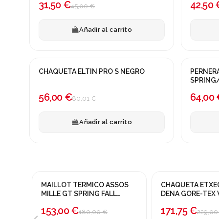
31,50 €
42,50 
45,00 €
Añadir al carrito
CHAQUETA ELTIN PRO S NEGRO
PERNERA
¡En oferta!
¡En ofert
SPRING/
-30%
-20%
56,00 €
64,00 
80,01 €
Añadir al carrito
MAILLOT TERMICO ASSOS
CHAQUETA ETX
¡En oferta!
¡En oferta!
MILLE GT SPRING FALL
DENA GORE-TEX
PURPLE
-15%
NARANJA
-25%
153,00 €
171,75 €
180,00 €
229,00