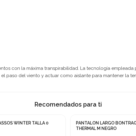
ntos con la máxima transpirabilidad. La tecnología empleada pa
ear el paso del viento y actuar como aislante para mantener la t
Recomendados para ti
SSOS WINTER TALLA 0
PANTALON LARGO BONTRA
a!
¡En oferta!
THERMAL M NEGRO
-60%