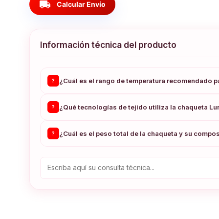
local_shipping
Calcular Envío
Información técnica del producto
¿Cuál es el rango de temperatura recomendado pa
?
¿Qué tecnologías de tejido utiliza la chaqueta Lu
?
¿Cuál es el peso total de la chaqueta y su compos
?