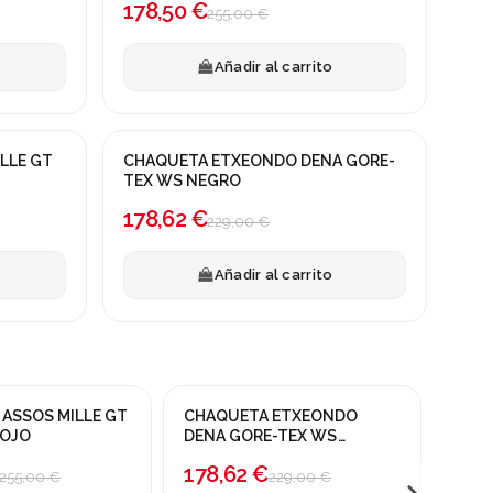
178,50 €
255,00 €
Añadir al carrito
LLE GT
CHAQUETA ETXEONDO DENA GORE-
¡En oferta!
TEX WS NEGRO
-22%
178,62 €
229,00 €
Añadir al carrito
ASSOS MILLE GT
CHAQUETA ETXEONDO
CHAQ
¡En oferta!
¡En o
ROJO
DENA GORE-TEX WS
PRIM
AZAFATA
-22%
-25
178,62 €
179
255,00 €
229,00 €