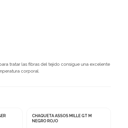
ra tratar las fibras del tejido consigue una excelente
emperatura corporal.
GER
CHAQUETA ASSOS MILLE GT M
¡En oferta!
NEGRO ROJO
-30%