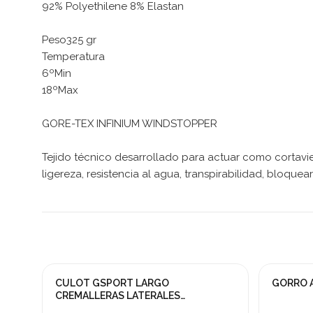
92% Polyethilene 8% Elastan
Peso325 gr
Temperatura
6ºMin
18ºMax
GORE-TEX INFINIUM WINDSTOPPER
Tejido técnico desarrollado para actuar como cortavie
ligereza, resistencia al agua, transpirabilidad, bloqu
CULOT GSPORT LARGO
GORRO A
¡En oferta!
¡En ofert
CREMALLERAS LATERALES
CICLOCROSS
-30%
-15%