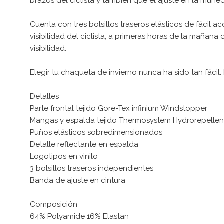
brazos del ciclista y también que el ajuste en la muñec
Cuenta con tres bolsillos traseros elásticos de fácil 
visibilidad del ciclista, a primeras horas de la maña
visibilidad.
Elegir tu chaqueta de invierno nunca ha sido tan fácil.
Detalles
Parte frontal tejido Gore-Tex infinium Windstopper
Mangas y espalda tejido Thermosystem Hydrorepellen
Puños elásticos sobredimensionados
Detalle reflectante en espalda
Logotipos en vinilo
3 bolsillos traseros independientes
Banda de ajuste en cintura
Composición
64% Polyamide 16% Elastan