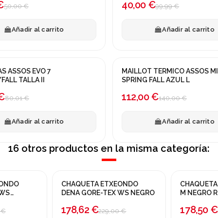
€
40,00 €
50,00 €
99,99 €
Añadir al carrito
Añadir al carrito
S ASSOS EVO 7
MAILLOT TERMICO ASSOS MI
a!
¡En oferta!
FALL TALLA II
SPRING FALL AZUL L
-20%
€
112,00 €
80,01 €
140,00 €
Añadir al carrito
Añadir al carrito
16 otros productos en la misma categoría:
EONDO
CHAQUETA ETXEONDO
CHAQUETA 
¡En oferta!
¡En oferta!
 WS
DENA GORE-TEX WS NEGRO
M NEGRO 
-22%
-30%
178,62 €
178,50 €
 €
229,00 €