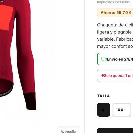
Impuestos incluidos
Ahorro: 59,70 €
Chaqueta de cicl
ligera y plegable
variable. Fabrica
mayor confort sob
Envío en 24/
Solo queda 1 un
TALLA
XXL
L
Ampliar