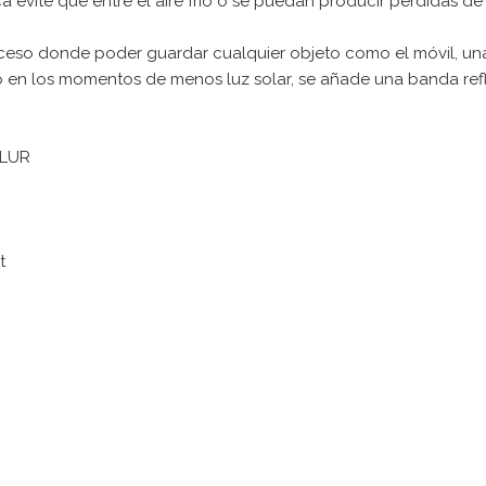
a evite que entre el aire frio o se puedan producir perdidas de 
acceso donde poder guardar cualquier objeto como el móvil, unas
na o en los momentos de menos luz solar, se añade una banda ref
 LUR
t