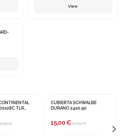
View
ARD-
 CONTINENTAL
CUBIERTA SCHWALBE
CUBI
¡En oferta!
00x28C TLR
DURANO 24x0.90
RUBI
-50%
15,00 €
46,
9,95 €
30,00 €