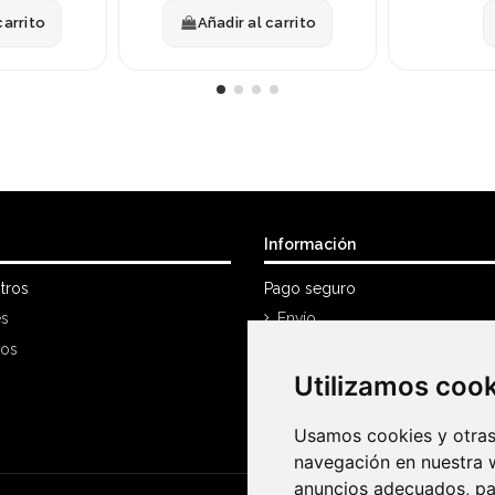
carrito
Añadir al carrito
Información
tros
Pago seguro
es
Envío
nos
Política Devoluciones
Utilizamos coo
Utilizamos coo
Mi cuenta
Historial de compra
Usamos cookies y otras 
Usamos cookies y otras 
navegación en nuestra 
navegación en nuestra 
anuncios adecuados, par
anuncios adecuados, par