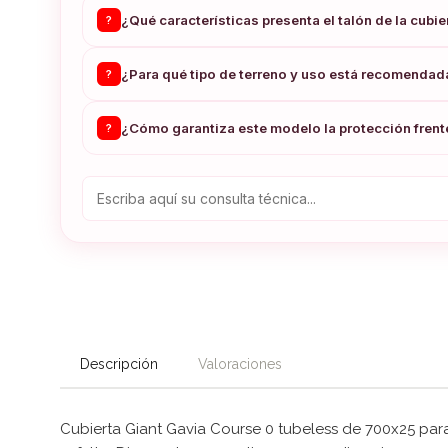
¿Qué características presenta el talón de la cubie
?
¿Para qué tipo de terreno y uso está recomendad
?
¿Cómo garantiza este modelo la protección frent
?
Descripción
Valoraciones
Cubierta Giant Gavia Course 0 tubeless de 700x25 par