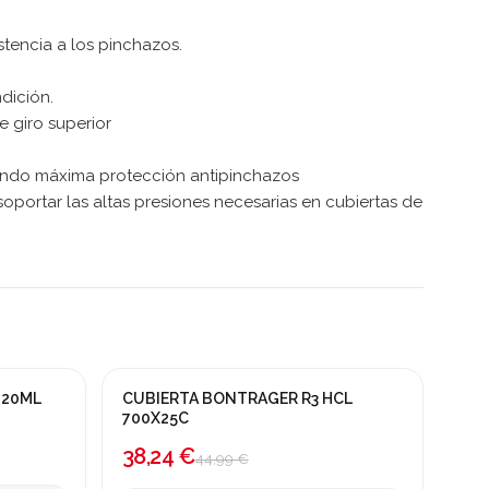
tencia a los pinchazos.
dición.
 giro superior
urando máxima protección antipinchazos
oportar las altas presiones necesarias en cubiertas de
Fuera de stock
120ML
CUBIERTA BONTRAGER R3 HCL
¡En oferta!
700X25C
-15%
38,24 €
44,99 €