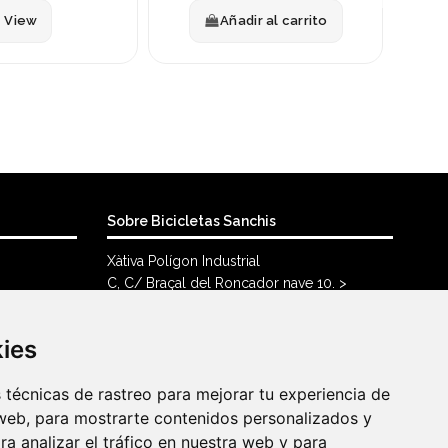
View
Añadir al carrito
Sobre Bicicletas Sanchis
Xàtiva Polígon Industrial
C, C/ Braçal del Roncador nave 10. >
46800, Xàtiva.
96 228 71 23
kies
kies
info@bicicletassanchis.com
técnicas de rastreo para mejorar tu experiencia de
técnicas de rastreo para mejorar tu experiencia de
web, para mostrarte contenidos personalizados y
web, para mostrarte contenidos personalizados y
a analizar el tráfico en nuestra web y para
a analizar el tráfico en nuestra web y para