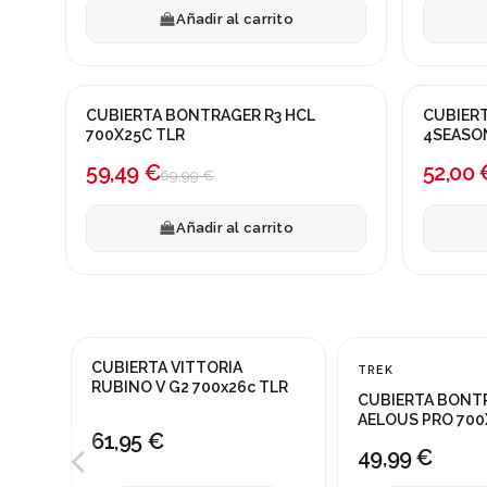
Añadir al carrito
CUBIERTA BONTRAGER R3 HCL
CUBIERTA GOOD YEAR V
¡En oferta!
¡En ofert
700X25C TLR
4SEASON
-15%
-20%
59,49 €
52,00 
69,99 €
Añadir al carrito
CUBIERTA VITTORIA
TREK
NUEVO
RUBINO V G2 700x26c TLR
CUBIERTA BONT
AELOUS PRO 700
61,95 €
49,99 €