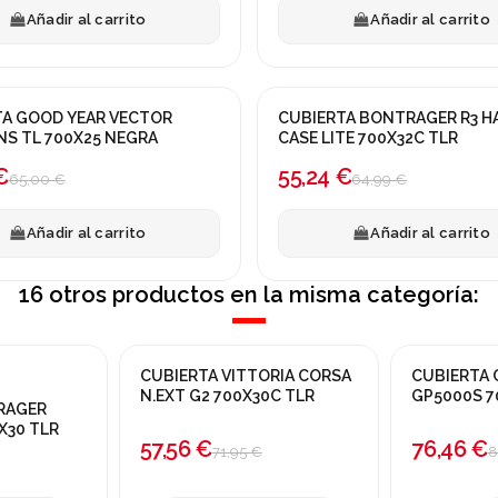
Añadir al carrito
Añadir al carrito
ECTOR
CUBIERTA BONTRAGER R3 H
a!
¡En oferta!
S TL 700X25 NEGRA
CASE LITE 700X32C TLR
-15%
€
55,24 €
65,00 €
64,99 €
Añadir al carrito
Añadir al carrito
16 otros productos en la misma categoría:
Fuera de stock
CUBIERTA VITTORIA CORSA
CUBIERTA
¡En oferta!
¡En oferta!
N.EXT G2 700X30C TLR
GP5000S 7
RAGER
-20%
MARRON
-15%
X30 TLR
57,56 €
76,46 €
71,95 €
8