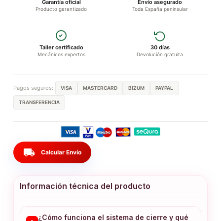
Garantía oficial
Envío asegurado
Producto garantizado
Toda España peninsular
Taller certificado
30 días
Mecánicos expertos
Devolución gratuita
Pagos seguros:
VISA
MASTERCARD
BIZUM
PAYPAL
TRANSFERENCIA
local_shipping
Calcular Envío
Información técnica del producto
¿Cómo funciona el sistema de cierre y qué