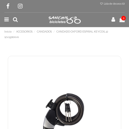
Lista de deseos (
0
)
0
Inicio
ACCESORIOS
CANDADOS
CANDADO OXFORD ESPIRAL KEYCOIL12
12x1500mm
Terminal de consulta
○ Motor activo -
CANDADO OXFORD ESPIRAL
KEYCOIL12 12x1500mm