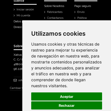
cliente
Sobre Nosotros
Pago seguro
Iniciar sesión
Fabricantes
Envío
Mi cuenta
Contáctanos
Política
Datos personales
Devoluciones
Direcciones
Mi cuenta
Utilizamos cookies
Utilizamos cookies
Historial de
compra
Usamos cookies y otras técnicas de
Usamos cookies y otras técnicas de
Sobre Bicicletas Sanchis
rastreo para mejorar tu experiencia
rastreo para mejorar tu experiencia
Xàtiva Polígon Industrial
de navegación en nuestra web, para
de navegación en nuestra web, para
C, C/ Braçal del Roncador nave 10. >
mostrarte contenidos personalizados
mostrarte contenidos personalizados
46800, Xàtiva.
y anuncios adecuados, para analizar
y anuncios adecuados, para analizar
96 228 71 23
el tráfico en nuestra web y para
el tráfico en nuestra web y para
comprender de donde llegan
comprender de donde llegan
info@bicicletassanchis.com
nuestros visitantes.
nuestros visitantes.
Cambiar Consentimiento de Cookies
Aceptar
Aceptar
Rechazar
Rechazar