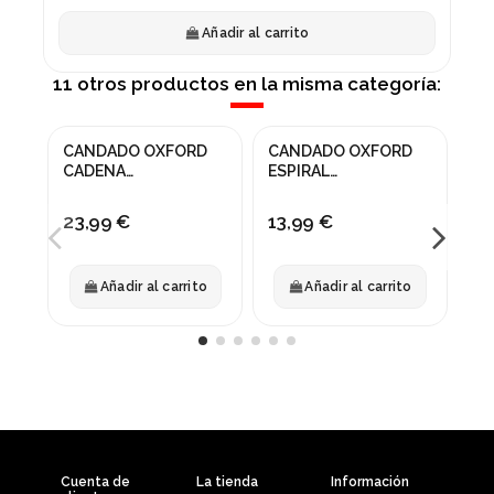
Añadir al carrito
11 otros productos en la misma categoría:
CANDADO OXFORD
CANDADO OXFORD
CA
CADENA
ESPIRAL
ST
COMBINACION
COMBICOIL10
N
0.9mx6mm
12x1500mm
23,99 €
13,99 €
17
Añadir al carrito
Añadir al carrito
Cuenta de
La tienda
Información