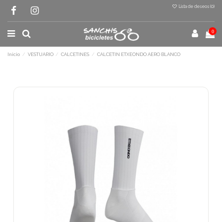
Lista de deseos (
0
)
0
Inicio
VESTUARIO
CALCETINES
CALCETIN ETXEONDO AERO BLANCO
Terminal de consulta
○ Motor activo -
CALCETIN ETXEONDO
AERO BLANCO