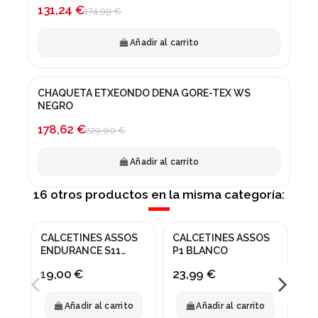
-25%
131,24 €
174,99 €
Añadir al carrito
CHAQUETA ETXEONDO DENA GORE-TEX WS
¡En oferta!
NEGRO
-22%
178,62 €
229,00 €
Añadir al carrito
16 otros productos en la misma categoría:
CALCETINES ASSOS
CALCETINES ASSOS
CA
ENDURANCE S11
P1 BLANCO
ET
BURNED
LI
19,00 €
23,99 €
18
GR
Añadir al carrito
Añadir al carrito