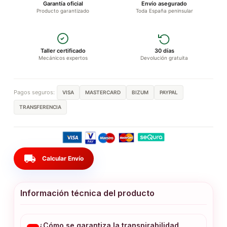
Garantía oficial
Envío asegurado
Producto garantizado
Toda España peninsular
Taller certificado
30 días
Mecánicos expertos
Devolución gratuita
Pagos seguros:
VISA
MASTERCARD
BIZUM
PAYPAL
TRANSFERENCIA
local_shipping
Calcular Envío
Información técnica del producto
¿Cómo se garantiza la transpirabilidad