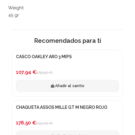
Weight
45 gr
Recomendados para ti
CASCO OAKLEY ARO 3 MIPS
¡En oferta!
-40%
107,94 €
179,90 €
Añadir al carrito
CHAQUETA ASSOS MILLE GT M NEGRO ROJO
¡En oferta!
-30%
178,50 €
255,00 €