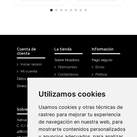
Cuenta de
La tienda
Información
cliente
Sobre Nosotros
Pago seguro
Iniciar sesión
Fabricantes
Envío
Mi cuenta
Contáctanos
Política
Datos personales
Devoluciones
Direcciones
Mi cuenta
Utilizamos cookies
Utilizamos cookies
Historial de
compra
Usamos cookies y otras técnicas de
Usamos cookies y otras técnicas de
Sobre Bicicletas Sanchis
rastreo para mejorar tu experiencia
rastreo para mejorar tu experiencia
Xàtiva Polígon Industrial
de navegación en nuestra web, para
de navegación en nuestra web, para
C, C/ Braçal del Roncador nave 10. >
mostrarte contenidos personalizados
mostrarte contenidos personalizados
46800, Xàtiva.
y anuncios adecuados, para analizar
y anuncios adecuados, para analizar