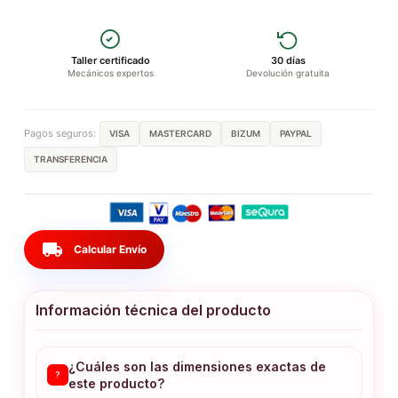
Taller certificado
30 días
Mecánicos expertos
Devolución gratuita
Pagos seguros:
VISA
MASTERCARD
BIZUM
PAYPAL
TRANSFERENCIA
local_shipping
Calcular Envío
Información técnica del producto
¿Cuáles son las dimensiones exactas de
?
este producto?