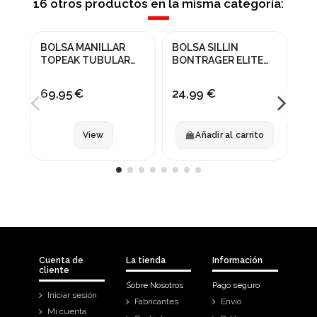
16 otros productos en la misma categoría:
Fuera de stock
BOLSA MANILLAR
BOLSA SILLIN
ES
TOPEAK TUBULAR
BONTRAGER ELITE
AR
BARBAG NEGRA
MICRO AMARILLA
IM
M 
69,95 €
24,99 €
21
View
Añadir al carrito
Cuenta de
La tienda
Información
cliente
Sobre Nosotros
Pago seguro
Iniciar sesión
Fabricantes
Envío
Mi cuenta