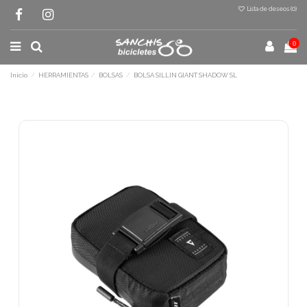
Lista de deseos (
0
)
0
Inicio
HERRAMIENTAS
BOLSAS
BOLSA SILLIN GIANT SHADOW SL
Terminal de consulta
○ Motor activo -
BOLSA SILLIN GIANT
SHADOW SL