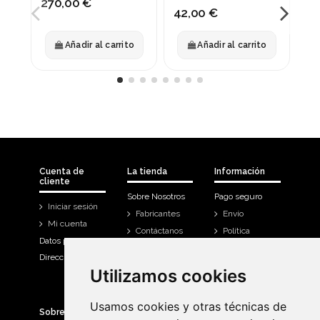
270,00 €
SRAM 30 A BSA
17
42,00 €
1.
Añadir al carrito
Añadir al carrito
Cuenta de
La tienda
Información
cliente
Sobre Nosotros
Pago seguro
Iniciar sesión
Fabricantes
Envío
Mi cuenta
Contáctanos
Política
Datos personales
Devoluciones
Direcciones
Mi cuenta
Utilizamos cookies
Utilizamos cookies
Historial de
compra
Usamos cookies y otras técnicas de
Usamos cookies y otras técnicas de
Sobre Bicicletas Sanchis