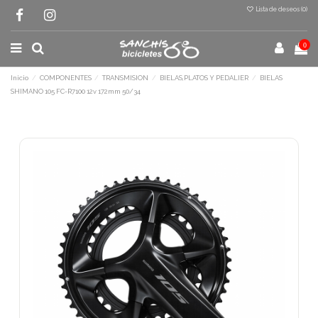
Lista de deseos (
0
)
0
Inicio
COMPONENTES
TRANSMISION
BIELAS,PLATOS Y PEDALIER
BIELAS
SHIMANO 105 FC-R7100 12v 172mm 50/34
Terminal de consulta
○ Motor activo -
BIELAS SHIMANO 105 FC-
R7100 12v 172mm 50/34