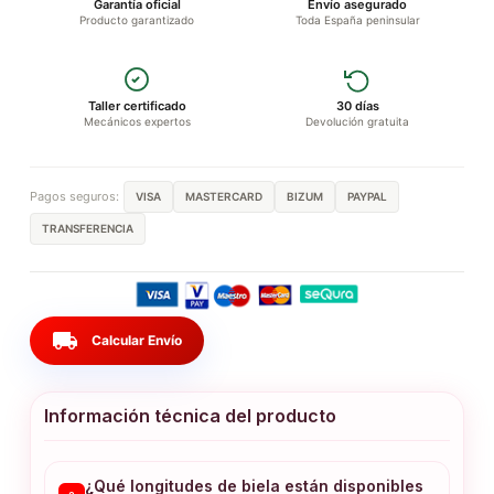
Garantía oficial
Envío asegurado
Producto garantizado
Toda España peninsular
Taller certificado
30 días
Mecánicos expertos
Devolución gratuita
Pagos seguros:
VISA
MASTERCARD
BIZUM
PAYPAL
TRANSFERENCIA
local_shipping
Calcular Envío
Información técnica del producto
¿Qué longitudes de biela están disponibles