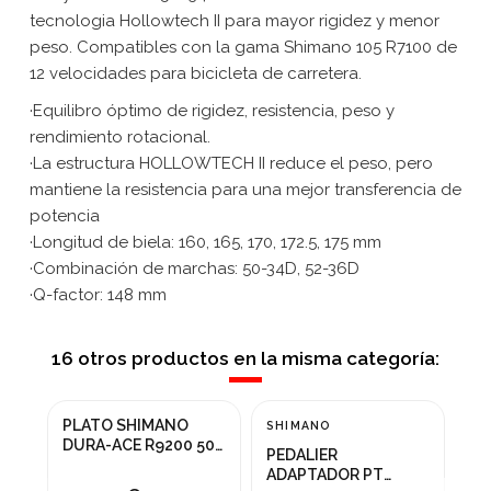
tecnologia Hollowtech II para mayor rigidez y menor
peso. Compatibles con la gama Shimano 105 R7100 de
12 velocidades para bicicleta de carretera.
·Equilibro óptimo de rigidez, resistencia, peso y
rendimiento rotacional.
·La estructura HOLLOWTECH II reduce el peso, pero
mantiene la resistencia para una mejor transferencia de
potencia
·Longitud de biela: 160, 165, 170, 172.5, 175 mm
·Combinación de marchas: 50-34D, 52-36D
·Q-factor: 148 mm
16 otros productos en la misma categoría:
PLATO SHIMANO
SHIMANO
SH
DURA-ACE R9200 50T
PEDALIER
BI
12V
ADAPTADOR PT
DU