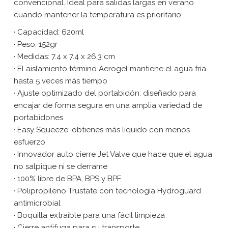
convencional. Ideal para salidas largas en verano
cuando mantener la temperatura es prioritario.
· Capacidad: 620ml
· Peso: 152gr
· Medidas: 7.4 x 7.4 x 26.3 cm
· El aislamiento término Aerogel mantiene el agua fría
hasta 5 veces más tiempo
· Ajuste optimizado del portabidón: diseñado para
encajar de forma segura en una amplia variedad de
portabidones
· Easy Squeeze: obtienes más líquido con menos
esfuerzo
· Innovador auto cierre Jet Valve que hace que el agua
no salpique ni se derrame
· 100% libre de BPA, BPS y BPF
· Polipropileno Trustate con tecnología Hydroguard
antimicrobial
· Boquilla extraíble para una fácil limpieza
· Cierre antifuga para su transporte