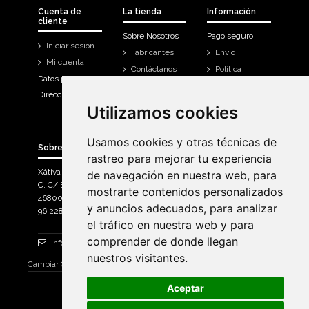
Cuenta de
La tienda
Información
cliente
Sobre Nosotros
Pago seguro
Iniciar sesión
Fabricantes
Envío
Mi cuenta
Contáctanos
Política
Datos personales
Devoluciones
Direcciones
Mi cuenta
Utilizamos cookies
Utilizamos cookies
Historial de
compra
Usamos cookies y otras técnicas de
Usamos cookies y otras técnicas de
Sobre Bicicletas Sanchis
rastreo para mejorar tu experiencia
rastreo para mejorar tu experiencia
Xàtiva Polígon Industrial
de navegación en nuestra web, para
de navegación en nuestra web, para
C, C/ Braçal del Roncador nave 10. >
mostrarte contenidos personalizados
mostrarte contenidos personalizados
46800, Xàtiva.
y anuncios adecuados, para analizar
y anuncios adecuados, para analizar
96 228 71 23
el tráfico en nuestra web y para
el tráfico en nuestra web y para
comprender de donde llegan
comprender de donde llegan
info@bicicletassanchis.com
nuestros visitantes.
nuestros visitantes.
Cambiar Consentimiento de Cookies
Aceptar
Aceptar