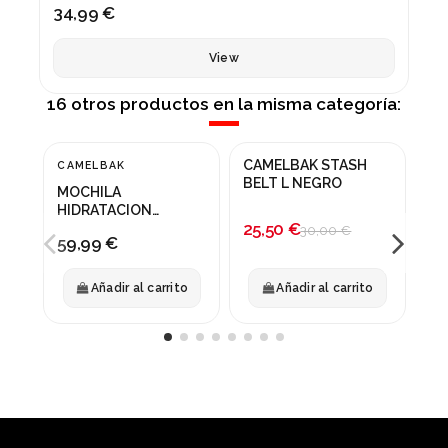
34,99 €
View
16 otros productos en la misma categoría:
CAMELBAK STASH
CA
CAMELBAK
NUEVO
¡En oferta!
¡
BELT L NEGRO
3L
MOCHILA
-15%
-
HIDRATACION
25,50 €
10
CAMELBACK
30,00 €
59,99 €
HYDROBAK LIGHT
AZUL
Añadir al carrito
Añadir al carrito