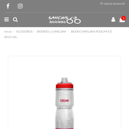
Lista de deseos (
0
)
0
Inicio
ACCESORIOS
BIDONES y CAMELBAK
BIDON CAMELBAK PODIUM ICE
ROJO 0.6L
Terminal de consulta
○ Motor activo -
BIDON CAMELBAK PODIUM
ICE ROJO 0.6L