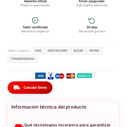
Garantía oficial
Envío asegurado
Producto garantizado
Toda España peninsular
Taller certificado
30 días
Mecánicos expertos
Devolución gratuita
Pagos seguros:
VISA
MASTERCARD
BIZUM
PAYPAL
TRANSFERENCIA
local_shipping
Calcular Envío
Información técnica del producto
¿Qué tecnologías incorpora para garantizar