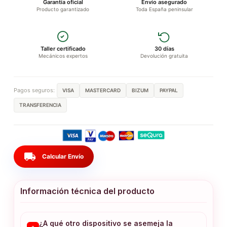
Garantía oficial
Envío asegurado
Producto garantizado
Toda España peninsular
Taller certificado
30 días
Mecánicos expertos
Devolución gratuita
Pagos seguros:
VISA
MASTERCARD
BIZUM
PAYPAL
TRANSFERENCIA
local_shipping
Calcular Envío
Información técnica del producto
¿A qué otro dispositivo se asemeja la