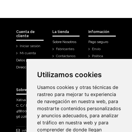
Cuenta de
La tienda
Información
cliente
Sobre Nosotros
Pago seguro
Iniciar sesión
Fabricantes
Envío
Mi cuenta
Contáctanos
Política
Datos personales
Devoluciones
Direcciones
Mi cuenta
Utilizamos cookies
Utilizamos cookies
Historial de
compra
Usamos cookies y otras técnicas de
Usamos cookies y otras técnicas de
Sobre Bicicletas Sanchis
rastreo para mejorar tu experiencia
rastreo para mejorar tu experiencia
Xàtiva Polígon Industrial
de navegación en nuestra web, para
de navegación en nuestra web, para
C, C/ Braçal del Roncador nave 10. >
mostrarte contenidos personalizados
mostrarte contenidos personalizados
46800, Xàtiva.
y anuncios adecuados, para analizar
y anuncios adecuados, para analizar
96 228 71 23
el tráfico en nuestra web y para
el tráfico en nuestra web y para
comprender de donde llegan
comprender de donde llegan
info@bicicletassanchis.com