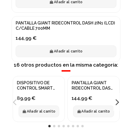
Añadir al carrito
PANTALLA GIANT RIDECONTROL DASH 2IN1 (LCD)
C/CABLE 700MM
144,99 €
Añadir al carrito
16 otros productos en la misma categoría:
DISPOSITIVO DE
PANTALLA GIANT
UN
CONTROL SMART
RIDECONTROL DASH
SH
GATEWAY 10
2IN1 (LCD) C/CABLE
EN
89,99 €
144,99 €
12
700MM
Añadir al carrito
Añadir al carrito