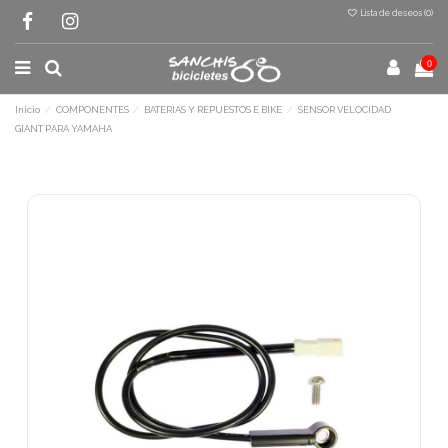
Lista de deseos (
0
)
0
Inicio
COMPONENTES
BATERIAS Y REPUESTOS E BIKE
SENSOR VELOCIDAD
GIANT PARA YAMAHA
Terminal de consulta
○ Motor activo -
SENSOR VELOCIDAD GIANT
PARA YAMAHA