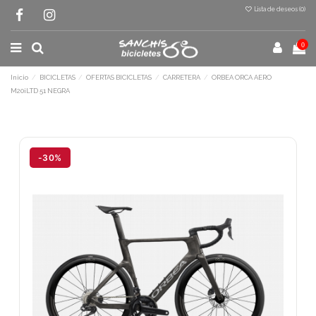
Lista de deseos (
0
)
0
Inicio
BICICLETAS
OFERTAS BICICLETAS
CARRETERA
ORBEA ORCA AERO
M20iLTD 51 NEGRA
Terminal de consulta
○ Motor activo -
ORBEA ORCA AERO
M20iLTD 51 NEGRA
-30%