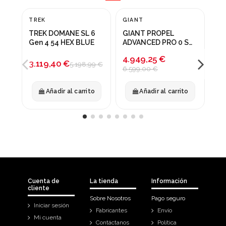
TREK
GIANT
CA
¡En oferta!
¡En oferta!
¡
TREK DOMANE SL 6
GIANT PROPEL
CA
-40%
-25%
-
Gen 4 54 HEX BLUE
ADVANCED PRO 0 S
SY
ABYSS BLACK
LE
4.949,25 €
2.
3.119,40 €
5.198,99 €
6.599,00 €
4.
Añadir al carrito
Añadir al carrito
Cuenta de
La tienda
Información
cliente
Sobre Nosotros
Pago seguro
Iniciar sesión
Fabricantes
Envío
Mi cuenta
Contáctanos
Política