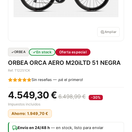
Ampliar
En stock
Oferta especial
ORBEA
ORBEA ORCA AERO M20iLTD 51 NEGRA
Ref. T12251CK
Sin reseñas — ¡sé el primero!
4.549,30 €
6.498,99 €
-30%
Impuestos incluidos
Ahorro: 1.949,70 €
Envío en 24/48 h
— en stock, listo para enviar